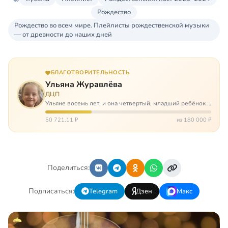
Рождество
Рождество во всем мире. Плейлисты рождественской музыки
— от древности до наших дней
БЛАГОТВОРИТЕЛЬНОСТЬ
Ульяна Журавлёва
ДЦП
Ульяне восемь лет, и она четвертый, младший ребёнок в
многодетной семье. И с самого рождения Ульяну лечат.
Несколько операций, ежедневные процедуры,
50 721,11 ₽
из 180 000 ₽
длительные реабилитации и беско…
Поделиться:
Подписаться:
Telegram
Дзен
Макс