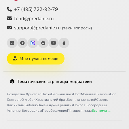
+7 (495) 722-92-79
fond@predanie.ru
support@predanie.ru
(техн.вопросы)
Мне нужна помощь
Тематические страницы медиатеки
Рождество Христово
Пасха
Великий пост
Пост
Молитва
Литургия
Бог
Святость
О любви
Христианский брак
Воспитание детей
Смерть
Как читать Библию
Зачем нужна религия
Покров Богородицы
Успение Богородицы
Преображение
Пятидесятница
Все темы →