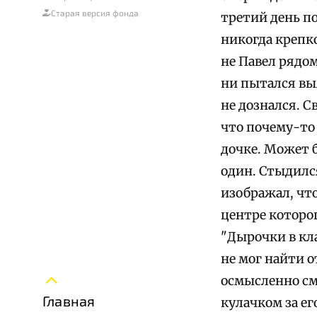
Старая версия фонда
третий день по
никогда крепко
не Павел рядом
ни пытался выя
не дознался. С
что почему-то
дочке. Может б
один. Стыдилс
изображал, что
центре которог
"Дырочки в кла
не мог найти о
осмысленно см
Главная
кулачком за ег