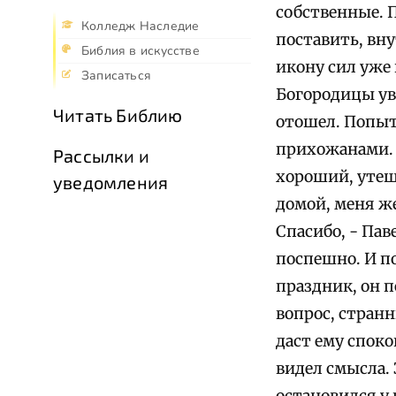
собственные. П
Колледж Наследие
поставить, вну
Библия в искусстве
икону сил уже 
Записаться
Богородицы ув
Читать Библию
отошел. Попыт
прихожанами. -
Рассылки и
хороший, утеши
уведомления
домой, меня же
Спасибо, - Пав
поспешно. И по
праздник, он п
вопрос, странн
даст ему споко
видел смысла. 