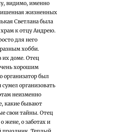
ну, видимо, именно
, лишенная жизненных
нькая Светлана была
 храм к отцу Андрею.
росто для него
бразным хобби.
 их доме. Отец
 очень хорошим
то организатор был
н сумел организовать
ботам неизменно
ке, какие бывают
ые свои тайны. Отец
 жене, о заботах и
й праздник. Теплый,