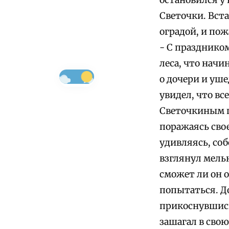
остановился у
Светочки. Вста
оградой, и пож
- С праздником
леса, что начи
о дочери и уше
увидел, что все
Светочкиным п
поражаясь сво
удивляясь, со
взглянул мельк
сможет ли он о
попытаться. Д
прикоснувшись
зашагал в свою