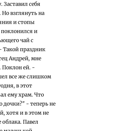
. Заставил себя
. Но взглянуть на
еяния и стопы
 поклонился и
ьющего чай с
 - Такой праздник
тец Андрей, мне
 Поклон ей. -
ышел все же слишком
одня, в этот
ал ему храм. Что
 дочки?" - теперь не
, хотя и в этом не
 облака. Павел