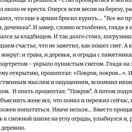
 кладбища. И решился - стал пробираться к моги
л около ее креста. Оперся всем весом на березу, 
алел, что еще в армии бросил курить.... "Все же п
, доченька". И замер, словно остолбенел, глядя в 
нался за кладбищем. И так долго стоял, погрузи
дшем счастье, что не заметил, как пошел снег. А к
 вокруг: и трава, и деревья, и ограды с памятника
ортретом - укрыло пушистым снегом. Глядя на эт
ему открытию, прошептал: «Покров, покров...». И
бственным мыслям и ощущениям, вспомнил икон
ом. И опять прошептал: "Покров". А потом подума
бъяснить жене все, что понял и пережил сейчас, 
олжен попытаться. Иначе нельзя… Вместо проща
 к снежной шапке на углу ограды, улыбнулся и, 
 деревню.