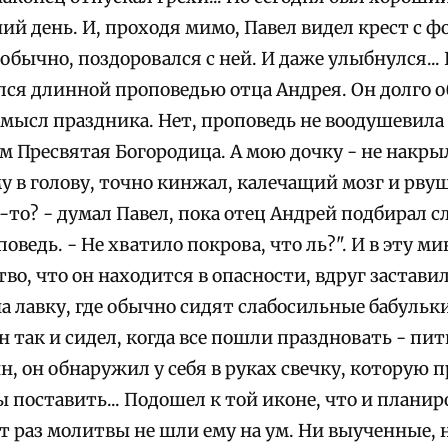
ний день. И, проходя мимо, Павел видел крест с ф
обычно, поздоровался с ней. И даже улыбнулся..
лся длинной проповедью отца Андрея. Он долго 
мысл праздника. Нет, проповедь не воодушевила 
 Пресвятая Богородица. А мою дочку - не накрыл
у в голову, точно кинжал, калечащий мозг и рву
-то? - думал Павел, пока отец Андрей подбирал с
оведь. - Не хватило покрова, что ль?". И в эту 
тво, что он находится в опасности, вдруг заставил
на лавку, где обычно сидят слабосильные бабульки.
н так и сидел, когда все пошли праздновать - пит
, он обнаружил у себя в руках свечку, которую 
 поставить... Подошел к той иконе, что и плани
от раз молитвы не шли ему на ум. Ни выученные, 