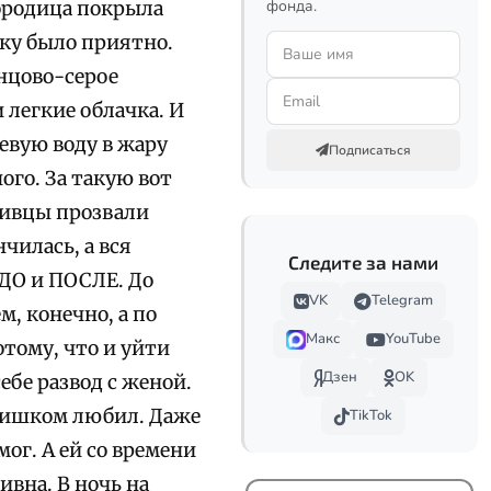
фонда.
городица покрыла
ку было приятно.
инцово-серое
 легкие облачка. И
евую воду в жару
Подписаться
ого. За такую вот
живцы прозвали
чилась, а вся
Следите за нами
 ДО и ПОСЛЕ. До
VK
Telegram
м, конечно, а по
Макс
YouTube
тому, что и уйти
Дзен
OK
ебе развод с женой.
 слишком любил. Даже
TikTok
мог. А ей со времени
ивна. В ночь на