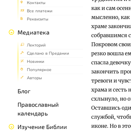
Контакты
как и сам осен
Все платежи
мысленно, как 
Реквизиты
храме закончи
Медиатека
собравшимся с
Покровом своим
Лекторий
резко вошла ем
Сделано в Предании
Новинки
спасла девочку
Популярное
закончить проп
Авторы
тревоги и чувс
храма и сесть 
Блог
схлынуло, но о
Православный
Оставшись один
календарь
службой, чтобы
иконе. Но в эт
Изучение Библии