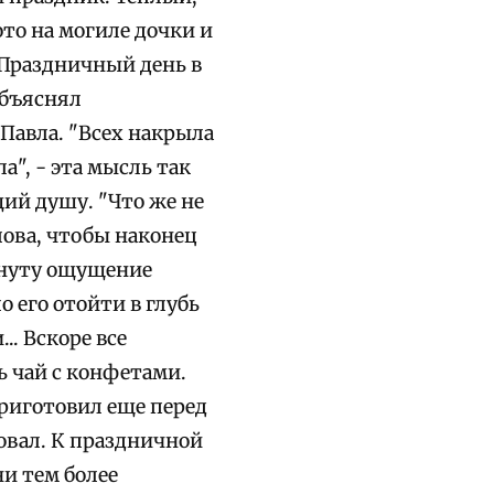
ото на могиле дочки и
. Праздничный день в
объяснял
Павла. "Всех накрыла
а", - эта мысль так
щий душу. "Что же не
лова, чтобы наконец
минуту ощущение
о его отойти в глубь
.. Вскоре все
ь чай с конфетами.
приготовил еще перед
ровал. К праздничной
ни тем более