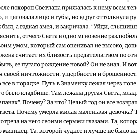
сле похорон Светлана прижалась к нему всем тел
, и целовала лицо и губы, но вдруг оттолкнула р
 был, а гадкая змея, и закричала: "Уйди, слышишь,
снить, отчего Света в одно мгновение разлюбила 
воим умом, который сам оценивал не высоко, дош
 жена считает их близость предательством по о
ыть, ее пугало рождение новой? Он не знал. И во
я своей ничтожности, ущербности и брошенност
 все в порядке. Путь в Знаменку лежал через поле
о было кладбище. Там лежала другая Света, младш
панах". Почему? За что? Целый год он все возвра
твета. Почему умерла милая маленькая девочка? Т
отрела на него своими серыми глазами. Та, котор
о мизинец. Та, которой чуднее и лучше не было на