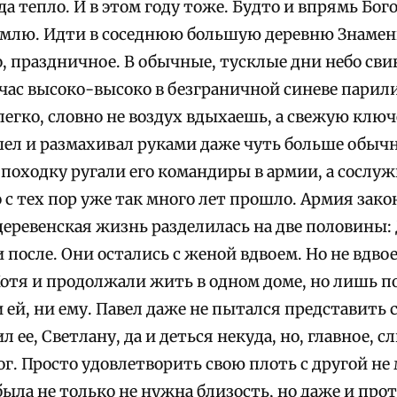
да тепло. И в этом году тоже. Будто и впрямь Бо
емлю. Идти в соседнюю большую деревню Знамен
о, праздничное. В обычные, тусклые дни небо св
йчас высоко-высоко в безграничной синеве парили
егко, словно не воздух вдыхаешь, а свежую ключ
шел и размахивал руками даже чуть больше обычн
походку ругали его командиры в армии, а сослу
с тех пор уже так много лет прошло. Армия закон
еревенская жизнь разделилась на две половины:
 после. Они остались с женой вдвоем. Но не вдвое
Хотя и продолжали жить в одном доме, но лишь по
 ей, ни ему. Павел даже не пытался представить с
ее, Светлану, да и деться некуда, но, главное,
г. Просто удовлетворить свою плоть с другой не 
ыла не только не нужна близость, но даже и прот