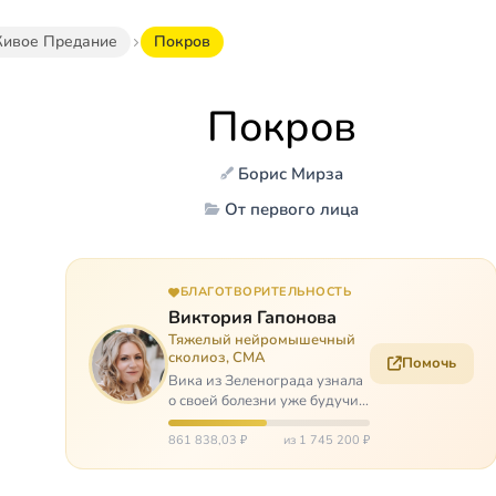
ивое Предание
Покров
Покров
Борис Мирза
От первого лица
БЛАГОТВОРИТЕЛЬНОСТЬ
Виктория Гапонова
Тяжелый нейромышечный
сколиоз, СМА
Помочь
Вика из Зеленограда узнала
о своей болезни уже будучи в
сознательном возрасте. Ей
пришлось привыкать к
861 838,03 ₽
из 1 745 200 ₽
инвалидной коляске и
сильнейшему сколиозу,