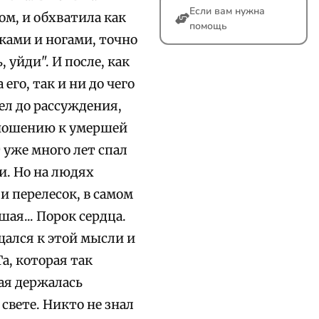
Если вам нужна
ом, и обхватила как
помощь
уками и ногами, точно
 уйди". И после, как
его, так и ни до чего
ел до рассуждения,
тношению к умершей
т уже много лет спал
и. Но на людях
 и перелесок, в самом
ая... Порок сердца.
щался к этой мысли и
а, которая так
ая держалась
 свете. Никто не знал