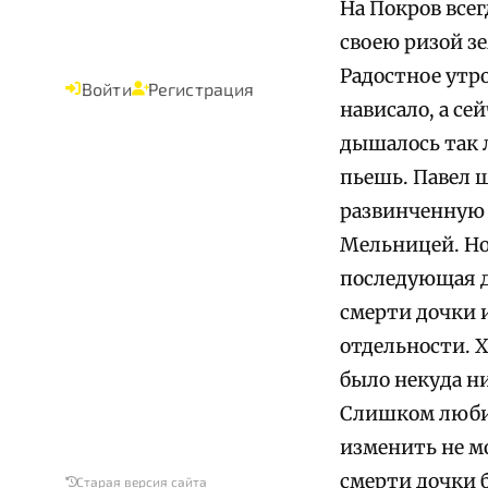
На Покров всег
своею ризой з
Радостное утр
Войти
Регистрация
нависало, а се
дышалось так л
пьешь. Павел 
развинченную 
Мельницей. Но 
последующая д
смерти дочки и
отдельности. 
было некуда ни
Слишком любил 
изменить не мо
смерти дочки б
Старая версия сайта