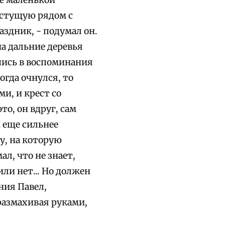
ле маленькой
растущую рядом с
раздник, - подумал он.
на дальние деревья
вшись в воспоминания
огда очнулся, то
ми, и крест со
о, он вдруг, сам
 еще сильнее
у, на которую
л, что не знает,
или нет... Но должен
ния Павел,
размахивая руками,