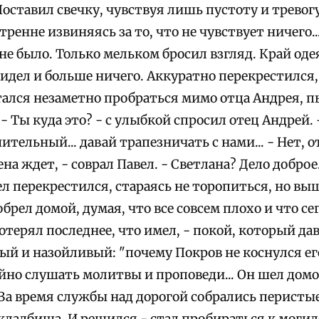
оставил свечку, чувствуя лишь пустоту и тревогу
тренне извиняясь за то, что не чувствует ничего..
не было. Только мельком бросил взгляд. Край од
идел и больше ничего. Аккуратно перекрестился,
ался незаметно пробраться мимо отца Андрея, п
 Ты куда это? - с улыбкой спросил отец Андрей.
тельный... давай трапезничать с нами... - Нет, о
на ждет, - соврал Павел. - Светлана? Дело доброе.
ел перекрестился, стараясь не торопиться, но в
брел домой, думая, что все совсем плохо и что сег
отерял последнее, что имел, - покой, который дав
ый и назойливый: "почему Покров не коснулся его
йно слушать молитвы и проповеди... Он шел домой
За время службы над дорогой собрались перистые