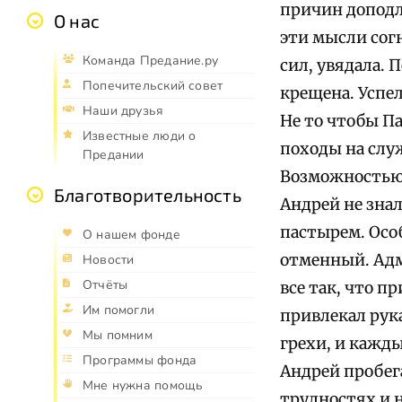
причин доподли
О нас
эти мысли сог
Команда Предание.ру
сил, увядала. 
Попечительский совет
крещена. Успел
Наши друзья
Не то чтобы Па
Известные люди о
походы на слу
Предании
Возможностью 
Благотворительность
Андрей не знал
пастырем. Осо
О нашем фонде
отменный. Адм
Новости
Отчёты
все так, что п
Им помогли
привлекал рука
Мы помним
грехи, и кажд
Программы фонда
Андрей пробег
Мне нужна помощь
трудностях и н