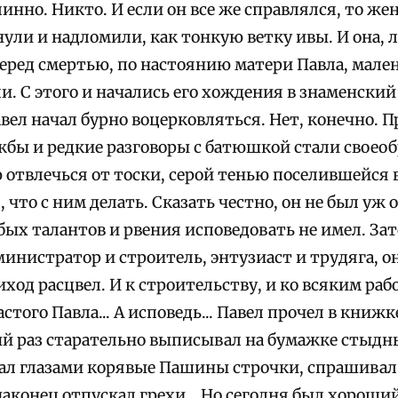
нно. Никто. И если он все же справлялся, то же
нули и надломили, как тонкую ветку ивы. И она
Перед смертью, по настоянию матери Павла, мале
и. С этого и начались его хождения в знаменский
вел начал бурно воцерковляться. Нет, конечно. П
жбы и редкие разговоры с батюшкой стали своео
отвлечься от тоски, серой тенью поселившейся в
, что с ним делать. Сказать честно, он не был уж
бых талантов и рвения исповедовать не имел. За
инистратор и строитель, энтузиаст и трудяга, о
риход расцвел. И к строительству, и ко всяким ра
стого Павла... А исповедь... Павел прочел в книж
ый раз старательно выписывал на бумажке стыдн
ал глазами корявые Пашины строчки, спрашивал о
аконец отпускал грехи... Но сегодня был хороши