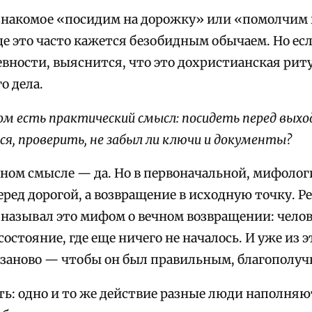
знакомое «посидим на дорожку» или «помолчим 
де это часто кажется безобидным обычаем. Но ес
евности, выяснится, что это дохристианская рит
о дела.
ом есть практический смысл: посидеть перед выхо
я, проверить, не забыл ли ключи и документы?
ном смысле — да. Но в первоначальной, мифолог
еред дорогой, а возвращение в исходную точку. Р
называл это мифом о вечном возвращении: челов
состояние, где еще ничего не началось. И уже из
 заново — чтобы он был правильным, благополу
ь: одно и то же действие разные люди наполня