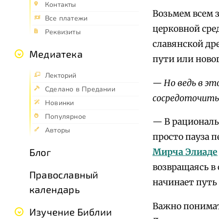
Контакты
Возьмем всем 
Все платежи
церковной сре
Реквизиты
славянской др
Медиатека
пути или новог
Лекторий
— Но ведь в эт
Сделано в Предании
сосредоточитьс
Новинки
Популярное
— В рациональ
Авторы
просто пауза п
Блог
Мирча Элиаде
возвращаясь в 
Православный
начинает путь
календарь
Важно понимат
Изучение Библии