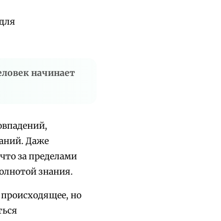
 для
человек начинает
овпадений,
аний. Даже
 что за пределами
олнотой знания.
 происходящее, но
ться