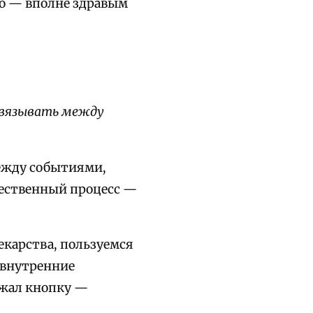
го — вполне здравым
 связывать между
между событиями,
стественный процесс —
карства, пользуемся
 внутренние
ажал кнопку —