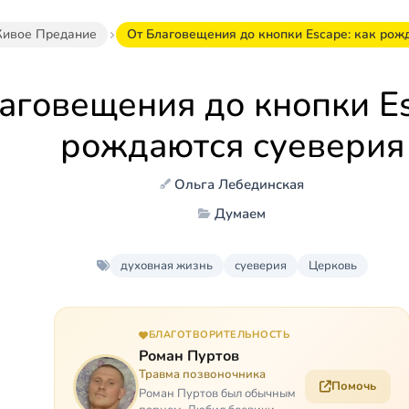
ивое Предание
От Благовещения до кнопки Escape: как рож
аговещения до кнопки Es
рождаются суеверия
Ольга Лебединская
Думаем
духовная жизнь
суеверия
Церковь
БЛАГОТВОРИТЕЛЬНОСТЬ
Роман Пуртов
Травма позвоночника
Помочь
Роман Пуртов был обычным