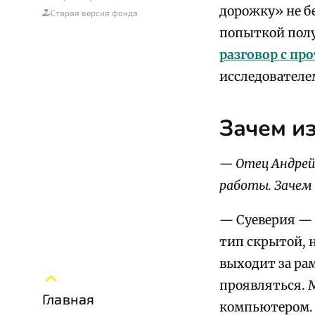
дорожку» не бе
Старая версия фонда
попыткой полу
разговор с п
исследователе
Зачем из
— Отец Андрей,
работы. Зачем 
— Суеверия — 
тип скрытой, 
выходит за ра
проявляться. М
Главная
компьютером.