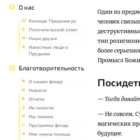
О нас
Один из предм
человек связы
Команда Предание.ру
Попечительский совет
деструктивным
Наши друзья
тип религиозно
Известные люди о
более серьезно
Предании
Промысл Божи
Благотворительность
Посидеть
О нашем фонде
Новости
— Тогда давайт
Отчёты
Им помогли
— Не совсем. 
Мы помним
магических пр
Программы фонда
будущее.
Мне нужна помощь