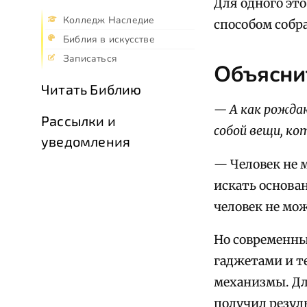
Для одного это
Колледж Наследие
способом собр
Библия в искусстве
Записаться
Объясни
Читать Библию
— А как рожда
Рассылки и
собой вещи, ко
уведомления
— Человек не 
искать основа
человек не мож
Но современны
гаджетами и т
механизмы. Дл
получил резул