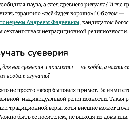
зобидная пауза, а след древнего ритуала? И где 
чить гарантию «всё будет хорошо»? Об этом —
ротоиереем Андреем Фадеевым
, кандидатом бого
м сектантства и нетрадиционной религиозности.
учать суеверия
 для вас суеверия и приметы — не хобби, а часть с
их вообще изучать?
это не просто набор бытовых примет. За ними с
неявной, индивидуальной религиозности. Такая р
мки традиционной веры, хотя внешне может почт
ожно быть ее носителем, не выходя из дома или с