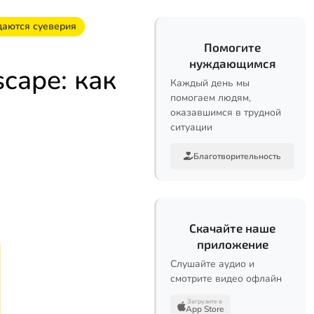
даются суеверия
Помогите
нуждающимся
cape: как
Каждый день мы
помогаем людям,
оказавшимся в трудной
ситуации
Благотворительность
Скачайте наше
приложение
Слушайте аудио и
смотрите видео офлайн
Загрузите в
App Store