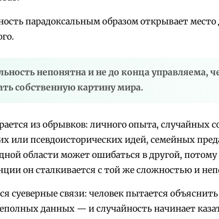
жность парадоксальным образом открывает место
го.
альность непонятна и не до конца управляема, 
ать собственную картину мира.
рается из обрывков: личного опыта, случайных с
их или псевдоисторических идей, семейных пред
одной области может ошибаться в другой, потому
нции он сталкивается с той же сложностью и неп
ся суеверные связи: человек пытается объяснить
 неполных данных — и случайность начинает каза