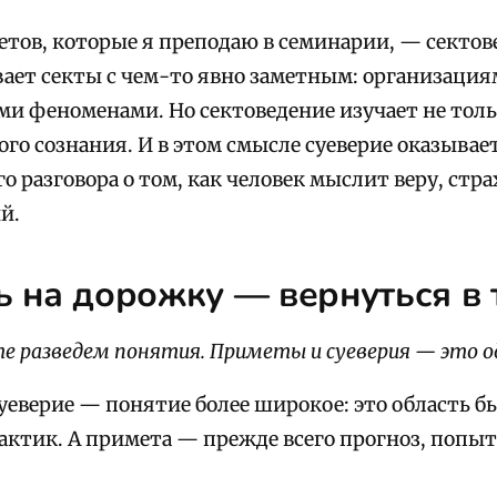
етов, которые я преподаю в семинарии, — секто
вает секты с чем-то явно заметным: организаци
и феноменами. Но сектоведение изучает не тольк
го сознания. И в этом смысле суеверие оказывае
го разговора о том, как человек мыслит веру, стра
й.
 на дорожку — вернуться в 
е разведем понятия. Приметы и суеверия — это о
Суеверие — понятие более широкое: это область 
актик. А примета — прежде всего прогноз, попыт