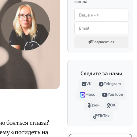
фонда.
Подписаться
Следите за нами
VK
Telegram
Макс
YouTube
Дзен
OK
TikTok
о бояться сглаза?
чему «посидеть на