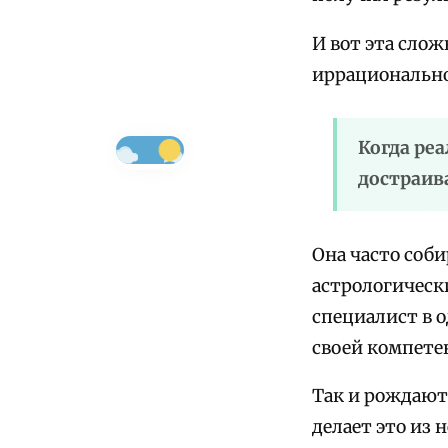
И вот эта сло
иррационально
Когда ре
достраив
Она часто соби
астрологическ
специалист в 
своей компете
Так и рождают
делает это из