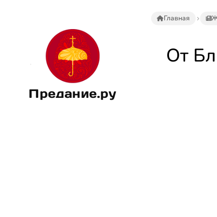
Главная
Ж
От Бл
Предание.ру