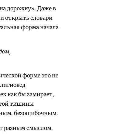
на дорожку». Даже в
ли открыть словари
уальная форма начала
дом,
ической форме это не
елигиовед
ек как бы замирает,
 этой тишины
чным, безошибочным.
ют разным смыслом.