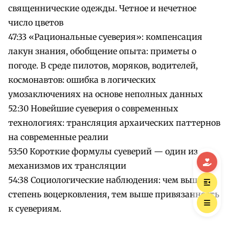
священнические одежды. Четное и нечетное
число цветов
47:33 «Рациональные суеверия»: компенсация
лакун знания, обобщение опыта: приметы о
погоде. В среде пилотов, моряков, водителей,
космонавтов: ошибка в логических
умозаключениях на основе неполных данных
52:30 Новейшие суеверия о современных
технологиях: трансляция архаических паттернов
на современные реалии
53:50 Короткие формулы суеверий — один из
механизмов их трансляции
54:38 Социологические наблюдения: чем выше
степень воцерковления, тем выше привязанность
к суевериям.