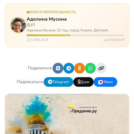
БЛАГОТВОРИТЕЛЬНОСТЬ
Аделина Мусина
ДЦП
Аделина Мусина, 21 год, город Усинск. Детский
церебральный паралич, передвигается на ходунках или
коляске. Аделине требуется помощь, чтобы ноги
213 392,36 ₽
из 476 650 ₽
окончательно не перестали слушаться…
Поделиться:
Подписаться:
Telegram
Дзен
Макс