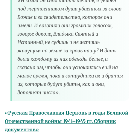
«И когда Он снял пятую печать, я увидел
под жертвенником души убиенных за слово
Божие и за свидетельство, которое они
имели. И возопили они громким голосом,
говоря: доколе, Владыка Святый и
Истинный, не судишь и не мстишь
живущим на земле за кровь нашу? И даны
были каждому из них одежды белые, и
сказано им, чтобы они успокоились ещё на
малое время, пока и сотрудники их и братья
их, которые будут убиты, как и они,
дополнят число».
«Русская Православная Церковь в годы Великой
Отечественной войны 1941–1945 гг. Сборник
документов»