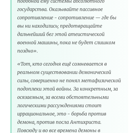
подобной ему системы абсолютного
государства. Оказывайте пассивное
сопротивление - сопротивление — где бы
вы ни находились; предотвращайте
дальнейший бег этой атеистической
военной машины, пока не будет слишком
поздно».
«Тот, кто сегодня ещё сомневается в
реальном существовании демонической
силы, совершенно не понял метафизической
подоплеки этой войны. За конкретным, за
осязаемым, за всеми обстоятельными
логическими рассуждениями стоит
иррациональное, это - борьба против
демона, против посла Антихриста.
Повсюду и во все времена демоны в