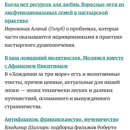
Когда нет ресурсов для любви. Взрослые дети из
дисфункциональных семей в пастырской
практике
Иеромонах Агапий (Голуб)
о проблемах, которые
часто оказываются недооцененными в практике
пастырского душепопечения.
В ваш домашний молитвослов. Молимся вместе
с Афанасием Никитиным
В «Хождении за три моря» есть и молитвенные
тексты, причем ценные, актуальные для нашей
эпохи — эпохи технически легких и далеких
путешествий, осознанного и вынужденного
странничества.
Антифашизм, францисканство, мученичество
Владимир Шалларь
: подборка фильмов Роберто