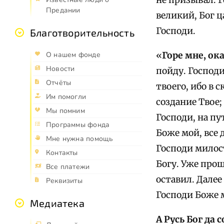
не призывал. Г
Предании
великий, Бог ц
Господи.
Благотворительность
О нашем фонде
«
Горе мне, ок
Новости
пойду. Господи
Отчёты
твоего, ибо в 
Им помогли
создание Твое;
Мы помним
Господи, на пу
Программы фонда
Боже мой, все 
Мне нужна помощь
Господи милос
Контакты
Богу. Уже прош
Все платежи
оставил. Далее
Реквизиты
Господи Боже 
Медиатека
А Русь Бог да 