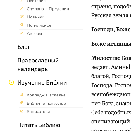
Лекторий
страны, подоб
Сделано в Предании
Русская земля 
Новинки
Популярное
Господи, Боже
Авторы
Боже истинн
Блог
Милостию Бож
Православный
ведает. Аминь!
календарь
благой, Господ
Изучение Библии
Господа. Госпо
всепобеждающе
Колледж Наследие
нет Бога, зна
Библия в искусстве
Записаться
Себе подобных.
оценивающий д
Читать Библию
создатель, изо