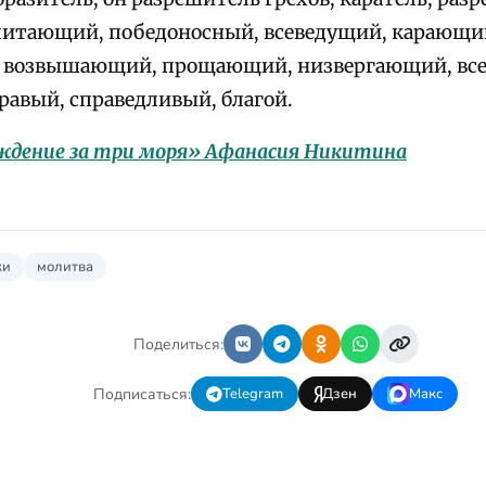
питающий, победоносный, всеведущий, карающи
 возвышающий, прощающий, низвергающий, вс
равый, справедливый, благой.
ждение за три моря» Афанасия Никитина
ки
молитва
Поделиться:
Подписаться:
Telegram
Дзен
Макс