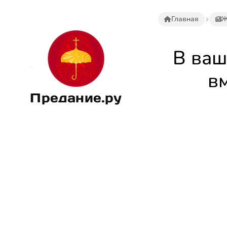
Главная
Ж
В ваш
в
Предание.ру