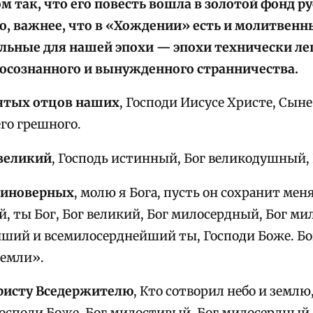
ом так, что его повесть вошла в золотой фонд р
ко, важнее, что в «Хождении» есть и молитвен
льные для нашей эпохи — эпохи технически ле
осознанного и вынужденного странничества.
вятых отцов наших
, Господи Иисусе Христе, Сын
его грешного.
 великий
, Господь истинный, Бог великодушный,
и иноверных
, молю я Бога, пусть он сохранит мен
, ты Бог, Бог великий, Бог милосердный, Бог ми
ший и всемилосерднейший ты, Господи Боже. Бог 
земли».
Христу Вседержителю
, Кто сотворил небо и землю