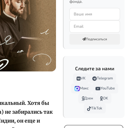
фонда.
Подписаться
Следите за нами
VK
Telegram
Макс
YouTube
Дзен
OK
икальный. Хотя бы
TikTok
) не забирались так
Индии, он еще и