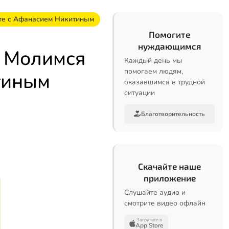
те с Афанасием Никитиным
Помогите
нуждающимся
. Молимся
Каждый день мы
помогаем людям,
тиным
оказавшимся в трудной
ситуации
Благотворительность
Скачайте наше
приложение
Слушайте аудио и
смотрите видео офлайн
Загрузите в
App Store