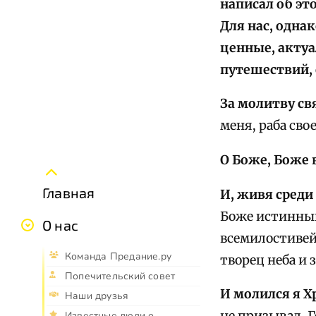
написал об эт
Для нас, одна
ценные, актуа
путешествий, 
За молитву с
меня, раба сво
О Боже, Боже
Главная
И, живя сред
Боже истинный
О нас
всемилостивей
Команда Предание.ру
творец неба и 
Попечительский совет
И молился я 
Наши друзья
Известные люди о