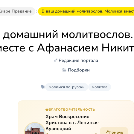
ивое Предание
В ваш домашний молитвослов. Молимся вмес
 домашний молитвослов
месте с Афанасием Ники
Редакция портала
Подборки
молимся по-русски
молитва
БЛАГОТВОРИТЕЛЬНОСТЬ
Храм Воскресения
Христова в г. Ленинск-
Кузнецкий
Помочь