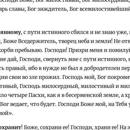
осподи Боже, Бог милостивый, Бог милосердный, 
арь славы, Бог зиждитель, Бог всемилостивейший,
аянному
, с пути истинного сбился и не знаю уже,
, Боже Вседержитель, творец неба и земли! Не от
скорби пребываю. Господи! Призри меня и помилуй
 не дай, Господи, свернуть мне с пути истинного, 
ть правый, ибо в нужде не был я добродетелен пе
дни свои во зле прожил. Господь мой, Бог покрови
тивый, Господь милосердный, милостивый и ми
ло четыре Пасхи, как я в бесерменской земле, а х
 Бог ведает, что будет. Господи Боже мой, на Тебя 
мой».
сохранит
! Боже, сохрани ее! Господи, храни ее! На 