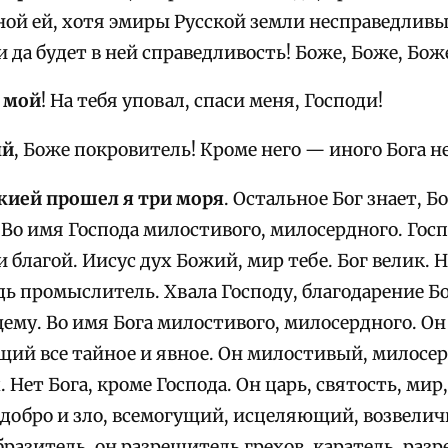
ной ей, хотя эмиры Русской земли несправедливы
и да будет в ней справедливость! Боже, Боже, Бож
 мой
! На тебя уповал, спаси меня, Господи!
ый
, Боже покровитель! Кроме него — иного Бога н
ией прошел я три моря
. Остальное Бог знает, Б
 Во имя Господа милостивого, милосердного. Гос
и благой. Иисус дух Божий, мир тебе. Бог велик. Н
дь промыслитель. Хвала Господу, благодарение Б
му. Во имя Бога милостивого, милосердного. Он 
ющий все тайное и явное. Он милостивый, милосе
 Нет Бога, кроме Господа. Он царь, святость, мир
обро и зло, всемогущий, исцеляющий, возвелич
бразитель, он разрешитель грехов, каратель, ра