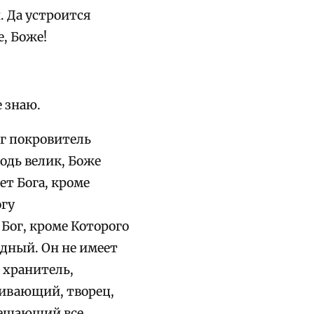
. Да устроится
е, Боже!
е знаю.
ог покровитель
подь велик, Боже
ет Бога, кроме
огу
Бог, кроме Которого
рдный. Он не имеет
, хранитель,
ивающий, творец,
зрешающий все