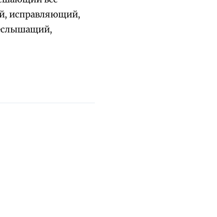
й, исправляющий,
еслышащий,