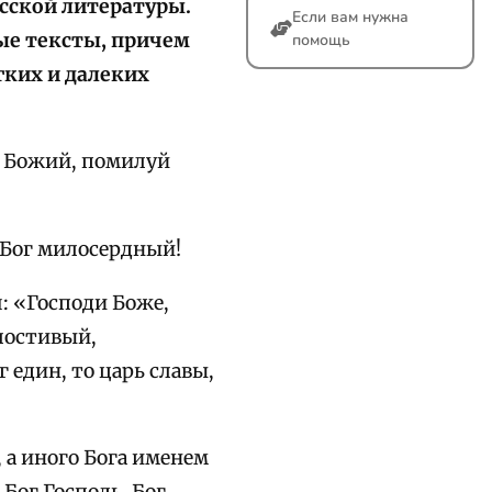
усской литературы.
Если вам нужна
ные тексты, причем
помощь
гких и далеких
е Божий, помилуй
 Бог милосердный!
я: «Господи Боже,
лостивый,
един, то царь славы,
, а иного Бога именем