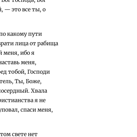
Бог Господь, Бог
 — это все ты, о
 по какому пути
врати лица от рабища
 меня, ибо я
наставь меня,
ред тобой, Господи
тель, Ты, Боже,
лосердный. Хвала
ристианства я не
уповал, спаси меня,
этом свете нет