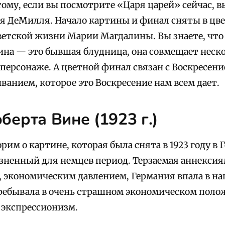
тому, если вы посмотрите «Царя царей» сейчас, в
ля ДеМилля. Начало картины и финал сняты в цв
светской жизни Марии Магдалины. Вы знаете, что
на — это бывшая блудница, она совмещает неско
 персонаже. А цветной финал связан с Воскресени
анием, которое это Воскресение нам всем дает.
берта Вине (1923 г.)
рим о картине, которая была снята в 1923 году в 
зненный для немцев период. Терзаемая аннекси
 экономическим давлением, Германия впала в н
ребывала в очень страшном экономическом полож
 экспрессионизм.