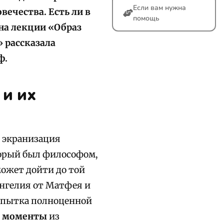
Если вам нужна
вечества. Есть ли в
помощь
на лекции «Образ
 рассказала
ф.
 и их
я экранизация
орый был философом,
может дойти до той
ангелия от Матфея и
попытка полноценной
е моменты
из