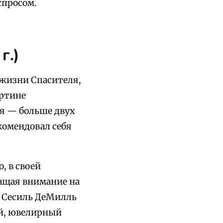
спросом.
г.)
 жизни Спасителя,
артине
ая — больше двух
екомендовал себя
, в своей
ащая внимание на
й Сесиль ДеМилль
ый, ювелирный