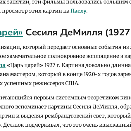
их занятий, эти фильмы пользовались большим 
 просмотр этих картин на
Пасху
.
арей»
Сесиля ДеМилля (1927 
низации, который передает основные события из
кое замечательное полнокровное воплощение в к
ля
«Царь царей» 1927 г. Картина довольно длинн
лана мастером, который в конце 1920-х годов зар
х успешных режиссеров США.
читающийся первым системным теоретиком кино
ного вспоминает картины Сесиля ДеМилля, обр
картин и выделяя рембрандтовский свет, которы
о. Деллюк подчеркивал, что это очень изысканн