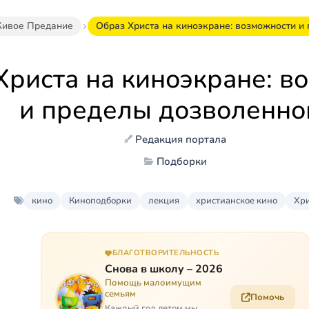
ивое Предание
Образ Христа на киноэкране: возможности и
Христа на киноэкране: в
и пределы дозволенно
Редакция портала
Подборки
кино
Киноподборки
лекция
христианское кино
Хри
БЛАГОТВОРИТЕЛЬНОСТЬ
Снова в школу – 2026
Помощь малоимущим
семьям
Помочь
Каждый год летом мы