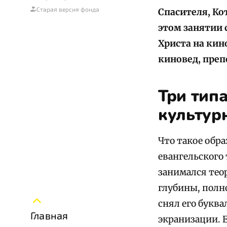
Старая версия фонда
Спасителя, Ко
этом занятии 
Христа на кин
киновед, пре
Три тип
культур
Что такое обр
евангельского 
занимался теор
глубины, полн
снял его буква
Главная
экранизации. 