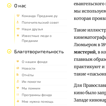
евангельского 
О нас
мы используем
Команда Предание.ру
которая прояв
Попечительский совет
Наши друзья
Такие иллюстр
Известные люди о
кинематографа.
Предании
Люмьером в 18
Благотворительность
мистерий
, в 
главным образ
О нашем фонде
практикуют и 
Новости
такие «пасьон
Отчёты
Им помогли
Для Православ
Мы помним
кино было зап
Программы фонда
Западе кинока
Мне нужна помощь