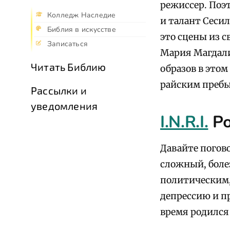
режиссер. Поэ
Колледж Наследие
и талант Сеси
Библия в искусстве
это сцены из 
Записаться
Мария Магдали
Читать Библию
образов в этом
райским пребыв
Рассылки и
уведомления
I.N.R.I.
Ро
Давайте погово
сложный, боле
политическим,
депрессию и п
время родился