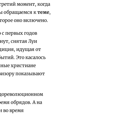
 третий момент, когда
мы обращаемся к
теме
,
торое оно включено.
 с первых годов
нут, снятая Луи
диция, идущая от
бытий. Это касалось
дные христиане
евизору показывают
м дореволюционном
емя обрядов. А на
и во время