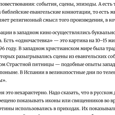
повествования: события, сцены, эпизоды. А есть
 библейские евангельские коннотации, то есть 
ляет религиозный смысл того произведения, в ко
ации в западном кино осуществлялись буквально
 Есть «одночастевка» — это картина на 10–15 ми
96 году. В западном христианском мире была тра
которых разыгрывались сцены из евангельских со
ом Страстной пятницы — подобные опыты запа
поныне. В Испании в великопостные дни по тел
ы».
ия это нехарактерно. Надо сказать, что в русско
рещено показывать иконы или священников во вр
ртины использовались в приходах. Их показывал