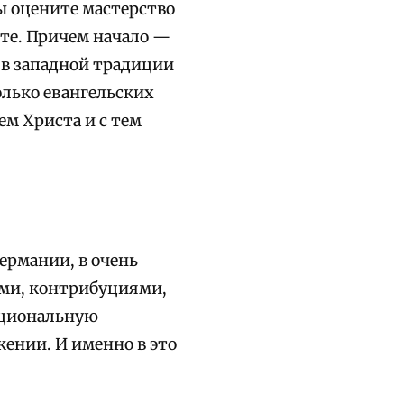
ы оцените мастерство
ете. Причем начало —
 в западной традиции
лько евангельских
ем Христа и с тем
Германии, в очень
ями, контрибуциями,
ациональную
ении. И именно в это