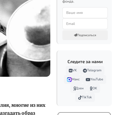
фонда.
Подписаться
Следите за нами
VK
Telegram
Макс
YouTube
Дзен
OK
TikTok
лия, многие из них
азгадать образ