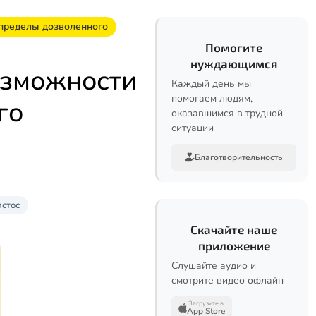
 пределы дозволенного
Помогите
нуждающимся
озможности
Каждый день мы
помогаем людям,
го
оказавшимся в трудной
ситуации
Благотворительность
стос
Скачайте наше
приложение
Слушайте аудио и
смотрите видео офлайн
Загрузите в
App Store