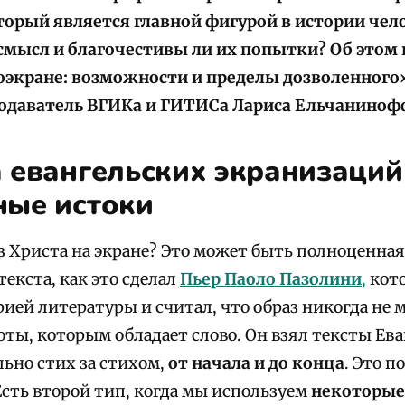
торый является главной фигурой в истории чело
смысл и благочестивы ли их попытки? Об этом 
оэкране: возможности и пределы дозволенного»
подаватель ВГИКа и ГИТИСа Лариса Ельчаниноф
а евангельских экранизаций
ные истоки
аз Христа на экране? Это может быть полноценна
текста, как это сделал
Пьер Паоло Пазолини
,
кот
ией литературы и считал, что образ никогда не 
оты, которым обладает слово. Он взял тексты Ев
льно стих за стихом,
от начала и до конца
. Это 
Есть второй тип, когда мы используем
некоторы