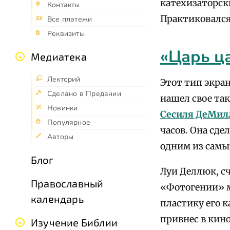
катехизаторск
Контакты
Практиковался
Все платежи
Реквизиты
«Царь ц
Медиатека
Лекторий
Этот тип экра
Сделано в Предании
нашел свое та
Новинки
Сесиля ДеМил
Популярное
часов. Она сде
Авторы
одним из самы
Блог
Луи Деллюк, с
Православный
«Фотогении» м
календарь
пластику его 
привнес в кин
Изучение Библии