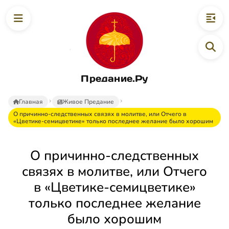
Предание.Ру
Главная
Живое Предание
О причинно-следственных связях в молитве, или Отчего в
«Цветике-семицветике» только последнее желание было хорошим
О причинно-следственных
связях в молитве, или Отчего
в «Цветике-семицветике»
только последнее желание
было хорошим