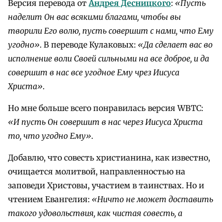
Версия перевода от
Андрея Десницкого
:
«Пусть
наделит Он вас всякими благами, чтобы вы
творили Его волю, пусть совершит с нами, что Ему
угодно»
. В переводе Кулаковых:
«Да сделает вас во
исполнение воли Своей сильными на все доброе, и да
совершит в нас все угодное Ему чрез Иисуса
Христа»
.
Но мне больше всего понравилась версия WBTC:
«И пусть Он совершит в нас через Иисуса Христа
то, что угодно Ему»
.
Добавлю, что совесть христианина, как известно,
очищается молитвой, направленностью на
заповеди Христовы, участием в таинствах. Но и
чтением Евангелия:
«Ничто не может доставить
такого удовольствия, как чистая совесть, а