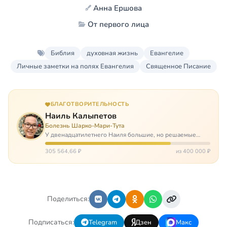
Анна Ершова
От первого лица
Библия
духовная жизнь
Евангелие
Личные заметки на полях Евангелия
Священное Писание
БЛАГОТВОРИТЕЛЬНОСТЬ
Наиль Калыпетов
Болезнь Шарко-Мари-Тута
У двенадцатилетнего Наиля большие, но решаемые
проблемы. Он болен редкой болезнью, которая ставит
перед ним множество непростых задача, угрожая в
305 564,66 ₽
из 400 000 ₽
противном случае парализацией и да…
Поделиться:
Подписаться:
Telegram
Дзен
Макс