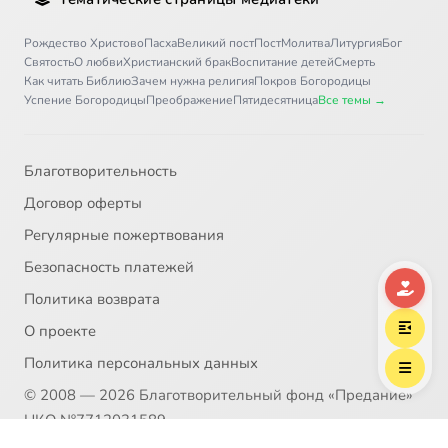
Рождество Христово
Пасха
Великий пост
Пост
Молитва
Литургия
Бог
Святость
О любви
Христианский брак
Воспитание детей
Смерть
Как читать Библию
Зачем нужна религия
Покров Богородицы
Успение Богородицы
Преображение
Пятидесятница
Все темы →
Благотворительность
Договор оферты
Регулярные пожертвования
Безопасность платежей
Политика возврата
О проекте
Политика персональных данных
© 2008 — 2026 Благотворительный фонд «Предание»
НКО №7712031589
Пожертвование согласно ст.582 ГК РФ. Без налога