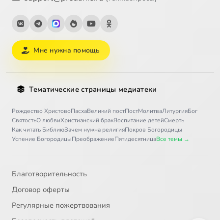
Мне нужна помощь
Тематические страницы медиатеки
Рождество Христово
Пасха
Великий пост
Пост
Молитва
Литургия
Бог
Святость
О любви
Христианский брак
Воспитание детей
Смерть
Как читать Библию
Зачем нужна религия
Покров Богородицы
Успение Богородицы
Преображение
Пятидесятница
Все темы →
Благотворительность
Договор оферты
Регулярные пожертвования