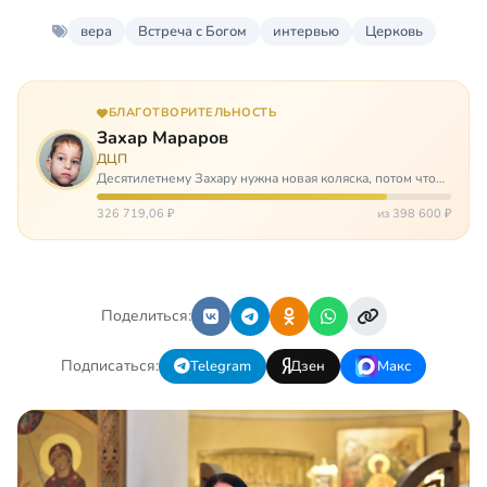
вера
Встреча с Богом
интервью
Церковь
БЛАГОТВОРИТЕЛЬНОСТЬ
Захар Мараров
ДЦП
Десятилетнему Захару нужна новая коляска, потом что
старая сломалась. А без коляски он не сможет не только
просто выходить из дома, но и продолжать лечение в
326 719,06 ₽
из 398 600 ₽
реабилитационных центр…
Поделиться:
Подписаться:
Telegram
Дзен
Макс