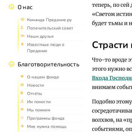
теперь, по се
О нас
«Светом истин
Команда Предание.ру
будет тьмы и 
Попечительский совет
Наши друзья
Страсти
Известные люди о
Предании
Что-то вроде 
Благотворительность
этого нужно вс
О нашем фонде
Входа Господн
Новости
внимаем событ
Отчёты
Подобно этому
Им помогли
Мы помним
сосредотачива
Программы фонда
волхвов, на «
Мне нужна помощь
событиями, оп