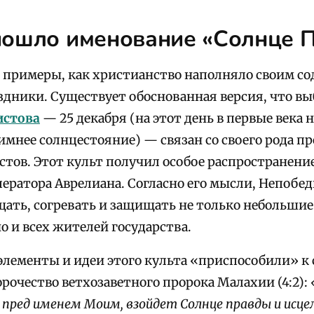
пошло именование «Солнце 
ь примеры, как христианство наполняло своим с
здники. Существует обоснованная версия, что вы
истова
— 25 декабря (на этот день в первые века
имнее солнцестояние) — связан со своего рода п
стов. Этот культ получил особое распространени
ператора Аврелиана. Согласно его мысли, Непобе
щать, согревать и защищать не только небольши
о и всех жителей государства.
элементы и идеи этого культа «приспособили» к 
рочество ветхозаветного пророка Малахии (4:2):
пред именем Моим, взойдет Солнце правды и исцел