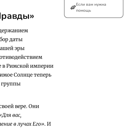
Если вам нужна
помощь
Правды»
одержанием
бор даты
 нашей эры
ротиводействием
е в Римской империи
димое Солнце теперь
е группы
своей вере. Они
«Для вас,
ение в лучах Его»
. И