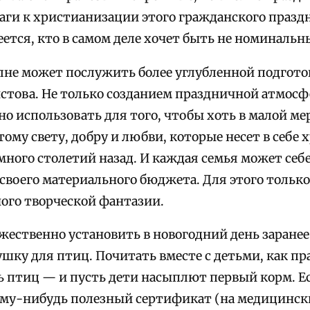
ги к христианизации этого гражданского праздн
меется, кто в самом деле хочет быть не номинал
лне может послужить более углубленной подготов
стова. Не только созданием праздничной атмос
о использовать для того, чтобы хоть в малой ме
му свету, добру и любви, которые несет в себе 
ного столетий назад. И каждая семья может себе
 своего материального бюджета. Для этого тольк
ого творческой фантазии.
жественно установить в новогодний день заране
ку для птиц. Почитать вместе с детьми, как пр
 птиц — и пусть дети насыплют первый корм. Е
му-нибудь полезный сертификат (на медицинские