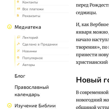
Контакты
перед Рождест
Все платежи
седмицы.
Реквизиты
И, как Вербно
Медиатека
января можно 
Лекторий
начало наступ
Сделано в Предании
творения», по
Новинки
принести нову
Популярное
христианский 
Авторы
Блог
Новый г
Православный
В современной
календарь
новогодний мо
Изучение Библии
общиной устра