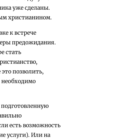
ика уже сделаны.
ьным христианином.
ке к встрече
феры предожидания.
ре стать
христианство,
 это позволить,
о необходимо
е подготовленную
авильно
сли есть возможность
 услуги). Или на