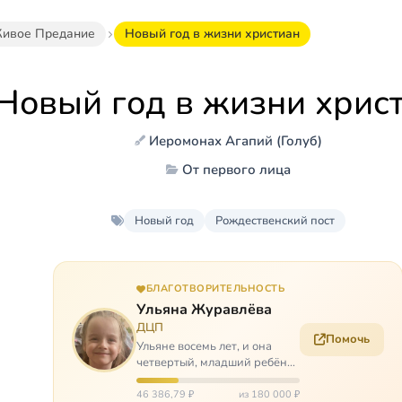
ивое Предание
Новый год в жизни христиан
Новый год в жизни хрис
Иеромонах Агапий (Голуб)
От первого лица
Новый год
Рождественский пост
БЛАГОТВОРИТЕЛЬНОСТЬ
Ульяна Журавлёва
ДЦП
Помочь
Ульяне восемь лет, и она
четвертый, младший ребёнок
в многодетной семье. И с
самого рождения Ульяну
46 386,79 ₽
из 180 000 ₽