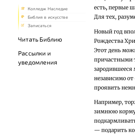
есть
,
первые ша
Колледж Наследие
Для тех, разу
Библия в искусстве
Записаться
Новый год впо
Читать Библию
Рождества Хри
Этот день можн
Рассылки и
причастными то
уведомления
зародившееся м
независимо от
проявить немн
Например, тор
зимнюю кормуш
подкармливать
— подарить ко