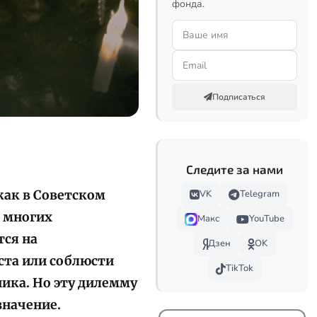
фонда.
Подписаться
Следите за нами
как в Советском
VK
Telegram
о многих
Макс
YouTube
тся на
Дзен
OK
оста или соблюсти
TikTok
ика. Но эту дилемму
значение.