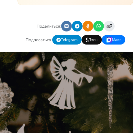
лечат. Несколько операций,
ежедневные процедуры,
длительные реабилитации и
беско…
Поделиться:
Подписаться:
Telegram
Дзен
Макс