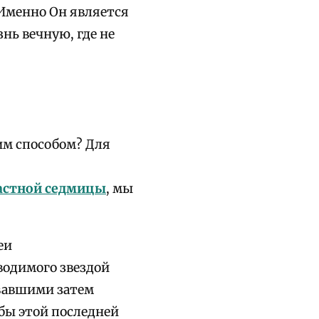
 Именно Он является
ь вечную, где не
им способом? Для
астной седмицы
, мы
еи
водимого звездой
овавшими затем
бы этой последней