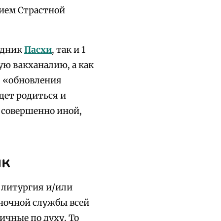
нием Страстной
здник
Пасхи
, так и 1
ую вакханалию, а как
, «обновления
дет родиться и
 совершенно иной,
ик
я литургия и/или
ночной службы всей
чные по духу. То