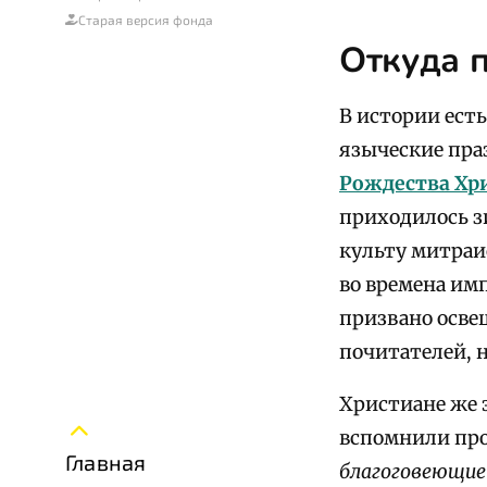
Старая версия фонда
Откуда 
В истории ест
языческие пра
Рождества Хр
приходилось з
культу митраи
во времена им
призвано осве
почитателей, н
Христиане же 
вспомнили про
Главная
благоговеющие 