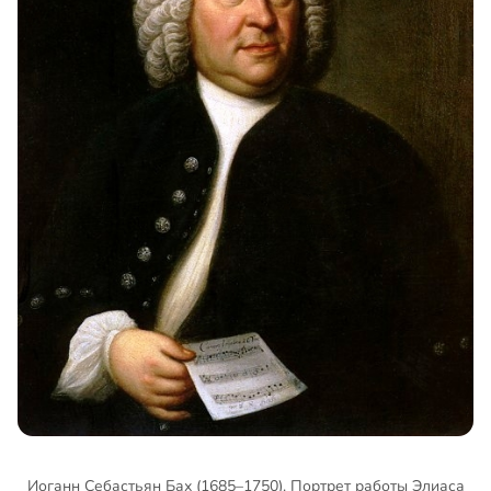
Иоганн Себастьян Бах (1685–1750). Портрет работы Элиаса