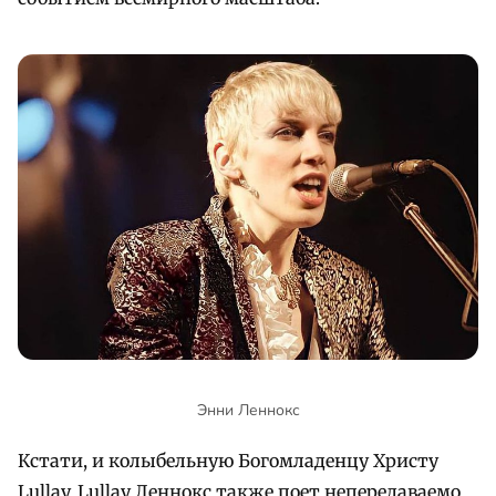
Энни Леннокс
Кстати, и колыбельную Богомладенцу Христу
Lullay, Lullay Леннокс также поет непередаваемо