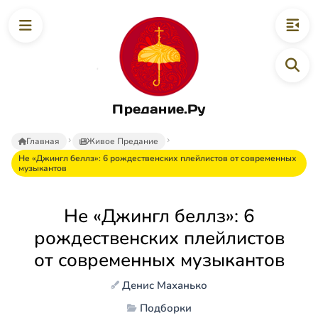
Предание.Ру
Главная
Живое Предание
Не «Джингл беллз»: 6 рождественских плейлистов от современных
музыкантов
Не «Джингл беллз»: 6
рождественских плейлистов
от современных музыкантов
Денис Маханько
Подборки