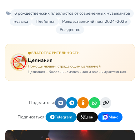
6 рождественских плейлистов от современных музыкантов
музыка
Плейлист
Рождественский пост 2024–2025
Рождество
БЛАГОТВОРИТЕЛЬНОСТЬ
Целиакия
Помощь людям, страдающим целиакией
Целиакия – болезнь неизлечимая и очень мучительная.
При этом ею невозможно заразиться. Больной
целиакией страдает в одиночестве, не представляя
опасности ни для кого, кроме своих п…
Поделиться:
Подписаться:
Telegram
Дзен
Макс