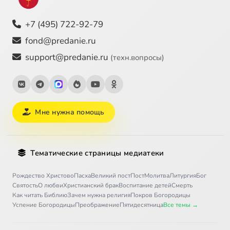
+7 (495) 722-92-79
fond@predanie.ru
support@predanie.ru
(техн.вопросы)
Мне нужна помощь
Тематические страницы медиатеки
Рождество Христово
Пасха
Великий пост
Пост
Молитва
Литургия
Бог
Святость
О любви
Христианский брак
Воспитание детей
Смерть
Как читать Библию
Зачем нужна религия
Покров Богородицы
Успение Богородицы
Преображение
Пятидесятница
Все темы →