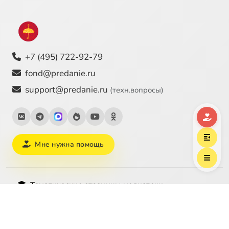
+7 (495) 722-92-79
fond@predanie.ru
support@predanie.ru
(техн.вопросы)
Мне нужна помощь
Тематические страницы медиатеки
Рождество Христово
Пасха
Великий пост
Пост
Молитва
Литургия
Бог
Святость
О любви
Христианский брак
Воспитание детей
Смерть
Как читать Библию
Зачем нужна религия
Покров Богородицы