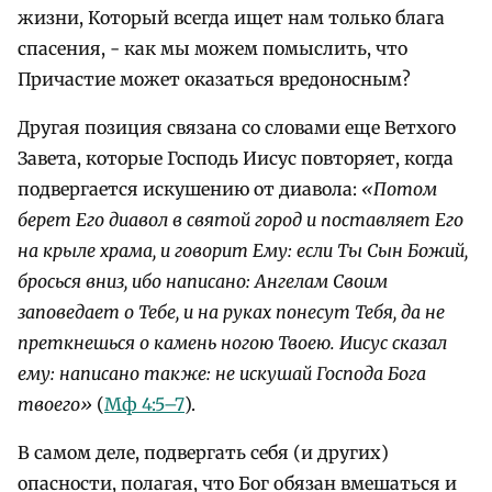
жизни, Который всегда ищет нам только блага
спасения, - как мы можем помыслить, что
Причастие может оказаться вредоносным?
Другая позиция связана со словами еще Ветхого
Завета, которые Господь Иисус повторяет, когда
подвергается искушению от диавола:
«Потом
берет Его диавол в святой город и поставляет Его
на крыле храма, и говорит Ему: если Ты Сын Божий,
бросься вниз, ибо написано: Ангелам Своим
заповедает о Тебе, и на руках понесут Тебя, да не
преткнешься о камень ногою Твоею. Иисус сказал
ему: написано также: не искушай Господа Бога
твоего»
(
Мф 4:5–7
).
В самом деле, подвергать себя (и других)
опасности, полагая, что Бог обязан вмешаться и