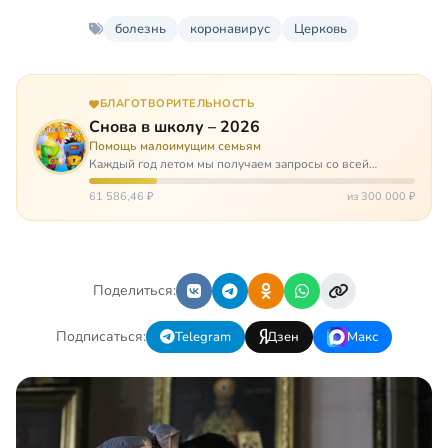
болезнь
коронавирус
Церковь
БЛАГОТВОРИТЕЛЬНОСТЬ
Снова в школу – 2026
Помощь малоимущим семьям
Каждый год летом мы получаем запросы со всей
России: помогите собраться в школу. Семьи с больными
детьми или родителями, семьи без пап или мам,
61 586,46 ₽
из 300 000 ₽
многодетные. Для многих из них покуп…
Поделиться:
Подписаться:
Telegram
Дзен
Макс