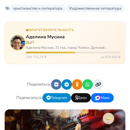
христианство и литература
Художественная литература
БЛАГОТВОРИТЕЛЬНОСТЬ
Аделина Мусина
ДЦП
Аделина Мусина, 21 год, город Усинск. Детский
церебральный паралич, передвигается на ходунках или
коляске. Аделине требуется помощь, чтобы ноги
249 752,78 ₽
из 476 650 ₽
окончательно не перестали слушаться…
Поделиться:
Подписаться:
Telegram
Дзен
Макс