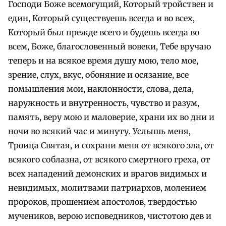
Господи Боже всемогущий, Который тройствен и
един, Который существуешь всегда и во всех,
Который был прежде всего и будешь всегда во
всем, Боже, благословенный вовеки, Тебе вручаю
теперь и на всякое время душу мою, тело мое,
зрение, слух, вкус, обоняние и осязание, все
помышления мои, наклонности, слова, дела,
наружность и внутренность, чувство и разум,
память, веру мою и маловерие, храни их во дни и
ночи во всякий час и минуту. Услышь меня,
Троица Святая, и сохрани меня от всякого зла, от
всякого соблазна, от всякого смертного греха, от
всех нападений демонских и врагов видимых и
невидимых, молитвами патриархов, молением
пророков, прошением апостолов, твердостью
мучеников, верою исповедников, чистотою дев и