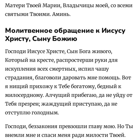
Матери Твоей Марии, Владычицы моей, со всеми
святыми Твоими. Аминь.
Молитвенное обращение к Иисусу
Христу, Сыну Божию
Господи Иисусе Христе, Сын Бога живого,
Который на кресте, распростерши руки для
искупления всех смертных, испил чашу
страдания, благоволи даровать мне помощь. Вот
я нищий прихожу к Тебе богатому, бедный к
милосердному. Алчущий прибегаю, да не уйду от
Тебя презрен; жаждущий приступаю, да не
отступлю голодным.
Господи, беззакония превзошли главу мою. Но Ты
внемли мне и спаси меня ради милости Твоей.