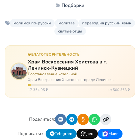
Подборки
молимся по-русски
молитва
перевод на русский язык
святые отцы
БЛАГОТВОРИТЕЛЬНОСТЬ
Храм Воскресения Христова в г.
Ленинск-Кузнецкий
Восстановление котельной
Храм Воскресения Христова в городе Ленинск-
Кузнецкий в Кемеровской области – совсем новый, он
открылся всего 20 назад. И сейчас храм может вообще
17 354,95 ₽
из 500 363 ₽
закрыться. Потому что это Сибирь,…
Поделиться:
Подписаться:
Telegram
Дзен
Макс