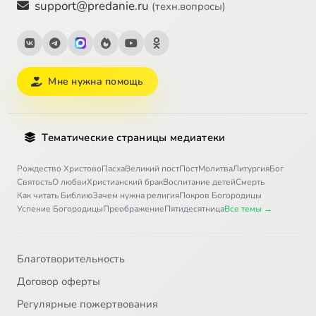
support@predanie.ru
(техн.вопросы)
Мне нужна помощь
Тематические страницы медиатеки
Рождество Христово
Пасха
Великий пост
Пост
Молитва
Литургия
Бог
Святость
О любви
Христианский брак
Воспитание детей
Смерть
Как читать Библию
Зачем нужна религия
Покров Богородицы
Успение Богородицы
Преображение
Пятидесятница
Все темы →
Благотворительность
Договор оферты
Регулярные пожертвования