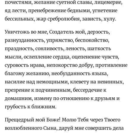
почестями, желание суетной славы, лицемерие,
яд лести, пренебрежение бедными, угнетение
бессильных, жар сребролюбия, зависть, хулу.
Уничтожь во мне, Создатель мой, дерзость,
разнузданность, упрямство, беспокойство,
праздность, сонливость, леность, шаткость
мысли, ослепление сердца, оцепенение чувств,
суровость нрава, непокорство добру, противление
благому желанию, необузданность языка,
насилие над немощными, клевету на невинных,
презрение к подчиненным, бессердечие к
домашним, измену по отношению к друзьям и
грубость к ближним.
Прещедрый мой Боже! Молю Тебя через Твоего
возлюбленного Сына, даруй мне совершить дела