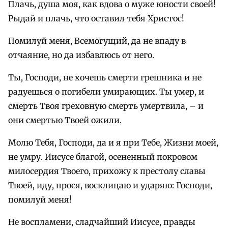
Плачь, душа моя, как вдова о муже юности своей!
Рыдай и плачь, что оставил тебя Христос!
Помилуй меня, Всемогущий, да не впаду в
отчаяние, но да избавлюсь от него.
Ты, Господи, не хочешь смерти грешника и не
радуешься о погибели умирающих. Ты умер, и
смерть Твоя греховную смерть умертвила, – и
они смертью Твоей ожили.
Молю Тебя, Господи, да и я при Тебе, Жизни моей,
не умру. Иисусе благой, осененный покровом
милосердия Твоего, прихожу к престолу славы
Твоей, иду, прося, восклицаю и ударяю: Господи,
помилуй меня!
Не воспламени, сладчайший Иисусе, правды