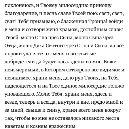
поклоняюсь, и Твоему милосердию приношу
благодарение, и песнь славе Твоей пою: свят, свят,
свят! Тебя призываю, о блаженная Троица! войди
в меня и сотвори меня храмом, достойным славы
Твоей, молю Отца чрез Сына, молю Сына чрез
Отца, молю Духа Святого чрез Отца и Сына, да все
пороки удалятся от меня и все святые
добродетели да будут насаждены во мне. Боже
неизмеримый, в Котором сотворено все видимое и
невидимое, храни меня, дело рук Твоих, на Тебя
надеющегося и на Твое единое милосердие только
уповающего. Молю Тебя, храни меня, здесь и
везде, теперь и всегда, внутри и вне, предо мной и
за мной, свыше и снизу, храни всего меня вокруг
так, чтобы во мне не оставалось никакого места
наветам и козням вражеским.