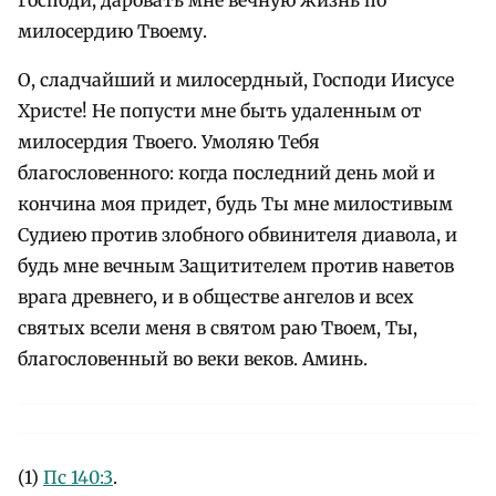
Господи, даровать мне вечную жизнь по
милосердию Твоему.
О, сладчайший и милосердный, Господи Иисусе
Христе! Не попусти мне быть удаленным от
милосердия Твоего. Умоляю Тебя
благословенного: когда последний день мой и
кончина моя придет, будь Ты мне милостивым
Судиею против злобного обвинителя диавола, и
будь мне вечным Защитителем против наветов
врага древнего, и в обществе ангелов и всех
святых всели меня в святом раю Твоем, Ты,
благословенный во веки веков. Аминь.
(1)
Пс 140:3
.