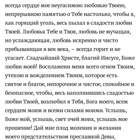
всегда сердце мое неугасимою любовью Твоею,
непрерывною памятью о Тебе настолько, чтобы я,
как горящий уголь, весь пылал в сладости любви
Твоей. Любовьк Тебе и Твоя, любовь не мучащая,
но услаждающая, любовь искренно и чисто
пребывающая в век века, – всегда горит и не
угасает. Сладчайший Христе, благий Иисусе, Боже
любви моей! Воспламени меня всего огнем Твоим,
утехою и вожделением Твоим, которое есть
святое и благое, непорочное и чистое, спокойное и
безопасное, чтобы, весь наполнившись сладостью
любви Твоей, возлюбил я Тебя, Бога моего, всем
сердцем моим и всеми силами моими. Услышь,
Боже мой, услышь, свет очей моих, услышь мое
прошение! Дай мне плод моления и желания
моего предстательством преславной Девы,