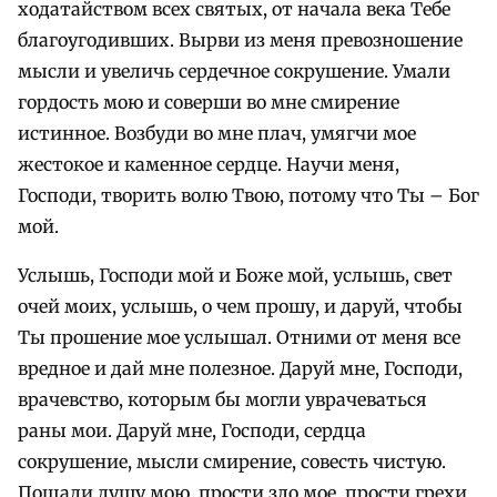
ходатайством всех святых, от начала века Тебе
благоугодивших. Вырви из меня превозношение
мысли и увеличь сердечное сокрушение. Умали
гордость мою и соверши во мне смирение
истинное. Возбуди во мне плач, умягчи мое
жестокое и каменное сердце. Научи меня,
Господи, творить волю Твою, потому что Ты – Бог
мой.
Услышь, Господи мой и Боже мой, услышь, свет
очей моих, услышь, о чем прошу, и даруй, чтобы
Ты прошение мое услышал. Отними от меня все
вредное и дай мне полезное. Даруй мне, Господи,
врачевство, которым бы могли уврачеваться
раны мои. Даруй мне, Господи, сердца
сокрушение, мысли смирение, совесть чистую.
Пощади душу мою, прости зло мое, прости грехи