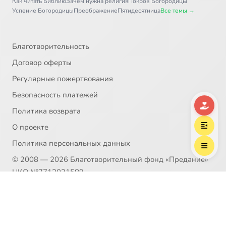
Как читать Библию
Зачем нужна религия
Покров Богородицы
Успение Богородицы
Преображение
Пятидесятница
Все темы →
Благотворительность
Договор оферты
Регулярные пожертвования
Безопасность платежей
Политика возврата
О проекте
Политика персональных данных
© 2008 — 2026 Благотворительный фонд «Предание»
НКО №7712031589
Пожертвование согласно ст.582 ГК РФ. Без налога
(НДС)
Политика возврата
Распространение материалов сайта возможно только в