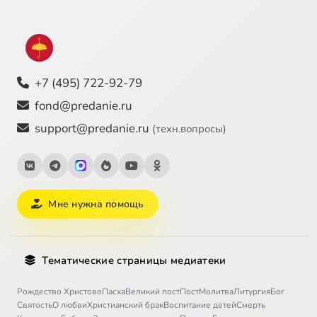
+7 (495) 722-92-79
fond@predanie.ru
support@predanie.ru
(техн.вопросы)
Мне нужна помощь
Тематические страницы медиатеки
Рождество Христово
Пасха
Великий пост
Пост
Молитва
Литургия
Бог
Святость
О любви
Христианский брак
Воспитание детей
Смерть