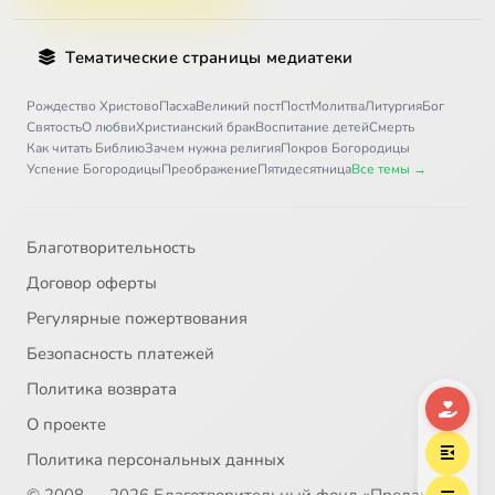
Тематические страницы медиатеки
Рождество Христово
Пасха
Великий пост
Пост
Молитва
Литургия
Бог
Святость
О любви
Христианский брак
Воспитание детей
Смерть
Как читать Библию
Зачем нужна религия
Покров Богородицы
Успение Богородицы
Преображение
Пятидесятница
Все темы →
Благотворительность
Договор оферты
Регулярные пожертвования
Безопасность платежей
Политика возврата
О проекте
Политика персональных данных