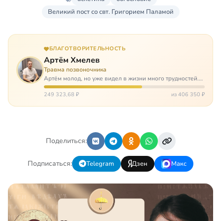
Великий пост со свт. Григорием Паламой
БЛАГОТВОРИТЕЛЬНОСТЬ
Артём Хмелев
Травма позвоночника
Артём молод, но уже видел в жизни много трудностей.
Он сирота, привык заботится о себе сам, но, когда
случилось несчастье, и он был парализован – остался на
249 323,68 ₽
из 406 350 ₽
попечении бабушки. И кр…
Поделиться:
Подписаться:
Telegram
Дзен
Макс