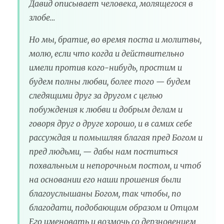
Давид описывает человека, молящегося в
злобе…
Но мы, братие, во время поста и молитвы,
молю, если что когда и действительно
имели против кого-нибудь, простим и
будем полны любви, более того — будем
следящими друг за другом с целью
побуждения к любви и добрым делам и
говоря друг о друге хорошо, и в самих себе
рассуждая и помышляя благая пред Богом и
пред людьми, — дабы нам поститься
похвальным и непорочным постом, и чтоб
на основании его наши прошения были
благоуслышаны Богом, так чтобы, по
благодати, подобающим образом и Отцом
Его именовать и возмочь со дерзновением