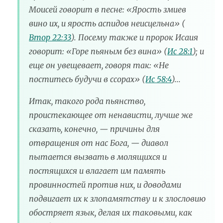
Моисей говорит в песне: «Ярость змиев
вино их, и ярость аспидов неисцельна» (
Втор 22:33
). Посему также и пророк Исаия
говорит: «Горе пьяным без вина» (
Ис 28:1
); и
еще он увещевает, говоря так: «Не
поститесь будучи в ссорах» (
Ис 58:4
)...
Итак, такого рода пьянство,
проистекающее от ненависти, лучше же
сказать, конечно, — причины для
отвращения от нас Бога, — диавол
пытается вызвать в молящихся и
постящихся и влагает им память
провинностей против них, и доводами
подвигает их к злопамятству и к злословию
обостряет язык, делая их таковыми, как