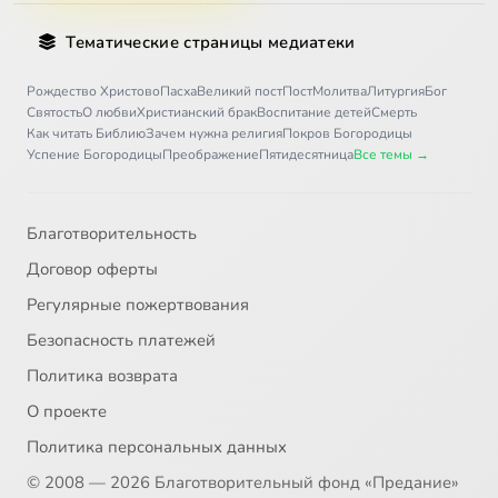
Тематические страницы медиатеки
Рождество Христово
Пасха
Великий пост
Пост
Молитва
Литургия
Бог
Святость
О любви
Христианский брак
Воспитание детей
Смерть
Как читать Библию
Зачем нужна религия
Покров Богородицы
Успение Богородицы
Преображение
Пятидесятница
Все темы →
Благотворительность
Договор оферты
Регулярные пожертвования
Безопасность платежей
Политика возврата
О проекте
Политика персональных данных
© 2008 — 2026 Благотворительный фонд «Предание»