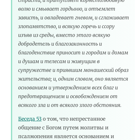
страсти, и притупляет корыстолюбивую
волю и смывает гордыню, и отъемлет
зависть, и овладевает гневом, и сглаживает
злопамятство, и всякую горечь и ссору
изъяв из среды, вместо этого всякую
добродетель и благозаконность и
благоденствие приносит и городам и домам
и душам и телесам и живущим в
супружестве и приявшим монашеский образ
жительства; и, одним словом, оно является
основанием и утверждением всех благ и
предотвращением и освобождением от
всякого зла и от всякого злого обстояния.
Беседа 53
о том, что непрестанное
общение с Богом путем молитвы и
псалмопения является основанием и