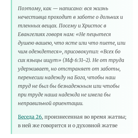
Поэтому, как — написано: вся жизнь
нечестивца проходит в заботе о дольних и
тленных вещах. Посему и Христос в
Евангелиях говоря нам: «Не пецытеся
душею вашею, что ясте или что пиете, или
чим одеждетеся», присовокупил: «Всех бо
сих языцы ищут» (Мф 6:31–2). Не от труда
удерживает, но отстраняет от заботы,
перенесши надежду на Бога, чтобы наш
труд не был бы безнадежным или чтобы
при труде наша надежда не имела бы
неправильной ориентации.
Беседа 26
, произнесенная во время жатвы;
в ней же говорится и о духовной жатве