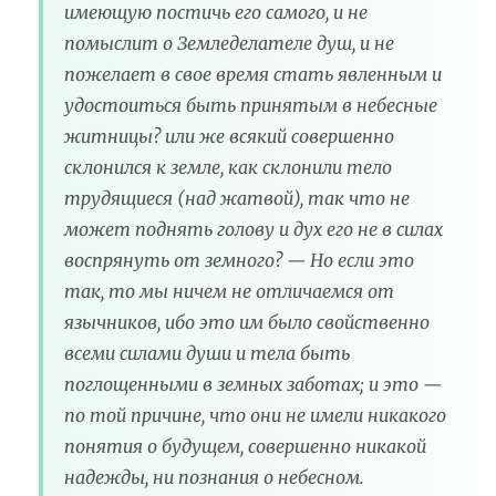
имеющую постичь его самого, и не
помыслит о Земледелателе душ, и не
пожелает в свое время стать явленным и
удостоиться быть принятым в небесные
житницы? или же всякий совершенно
склонился к земле, как склонили тело
трудящиеся (над жатвой), так что не
может поднять голову и дух его не в силах
воспрянуть от земного? — Но если это
так, то мы ничем не отличаемся от
язычников, ибо это им было свойственно
всеми силами души и тела быть
поглощенными в земных заботах; и это —
по той причине, что они не имели никакого
понятия о будущем, совершенно никакой
надежды, ни познания о небесном.