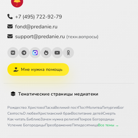
+7 (495) 722-92-79
fond@predanie.ru
support@predanie.ru
(техн.вопросы)
Мне нужна помощь
Тематические страницы медиатеки
Рождество Христово
Пасха
Великий пост
Пост
Молитва
Литургия
Бог
Святость
О любви
Христианский брак
Воспитание детей
Смерть
Как читать Библию
Зачем нужна религия
Покров Богородицы
Успение Богородицы
Преображение
Пятидесятница
Все темы →