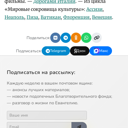
фильмы. —
Дорогами Италии
. — Из цикла
«Мировые сокровища культуры»:
Ассизи
,
Неаполь
,
Пиза
,
Ватикан
,
Флоренция
,
Венеция
.
Поделиться:
Подписаться:
Telegram
Дзен
Макс
Подписаться на рассылку:
Каждую неделю в вашем почтовом ящике:
— анонсы лучших материалов;
— новости подопечных Благотворительного фонда;
— разговор о жизни по Евангелию.