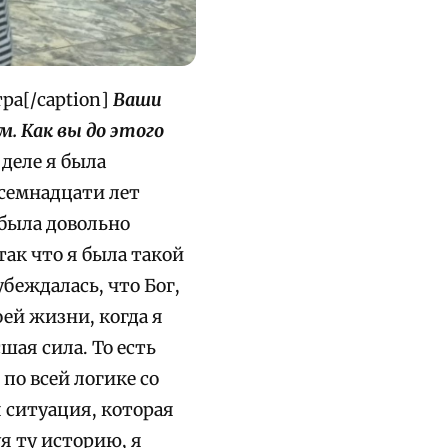
ра[/caption]
Ваши
м. Как вы до этого
 деле я была
осемнадцати лет
я была довольно
ак что я была такой
убеждалась, что Бог,
оей жизни, когда я
шая сила. То есть
по всей логике со
 ситуация, которая
я ту историю, я