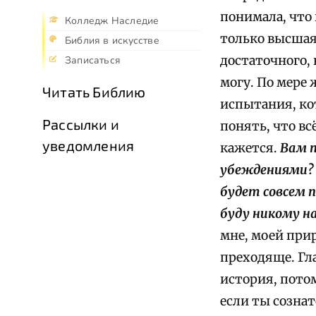
понимала, что 
Колледж Наследие
только высшая
Библия в искусстве
достаточного,
Записаться
могу. По мере 
Читать Библию
испытания, ко
Рассылки и
понять, что вс
уведомления
кажется.
Вам п
убеждениями? 
будет совсем п
буду никому н
мне, моей прир
преходяще. Гла
история, пото
если ты сознат