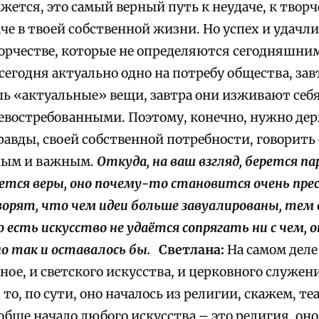
кажется, это самый верный путь к неудаче, к твор
че в твоей собственной жизни. Но успех и удачли
орчестве, которые не определяются сегодняшним 
сегодня актуально одно на потребу общества, зав
шь «актуальные» вещи, завтра они изживают себя
востребованными. Поэтому, конечно, нужно дер
авды, своей собственной потребности, говорить 
ным и важным.
Откуда, на ваш взгляд, берется пар
ается веры, оно почему-то становится очень пр
ворят, что чем идеи больше завуалированы, тем
 есть искусство не удаётся сопрягать ни с чем, 
но так и оставалось бы.
Светлана:
На самом деле
ное, и светского искусства, и церковного служени
 то, по сути, оно началось из религии, скажем, те
обще начало любого искусства – это религия, он