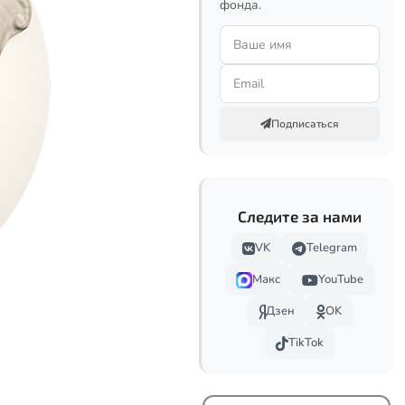
фонда.
Подписаться
Следите за нами
VK
Telegram
Макс
YouTube
Дзен
OK
TikTok