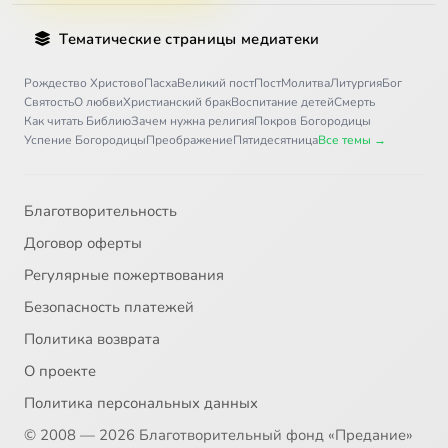
Тематические страницы медиатеки
Рождество Христово
Пасха
Великий пост
Пост
Молитва
Литургия
Бог
Святость
О любви
Христианский брак
Воспитание детей
Смерть
Как читать Библию
Зачем нужна религия
Покров Богородицы
Успение Богородицы
Преображение
Пятидесятница
Все темы →
Благотворительность
Договор оферты
Регулярные пожертвования
Безопасность платежей
Политика возврата
О проекте
Политика персональных данных
© 2008 — 2026 Благотворительный фонд «Предание»