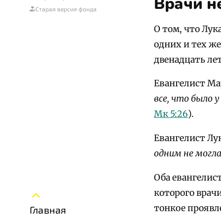
Врачи н
Старая версия фонда
О том, что Лук
одних и тех ж
двенадцать ле
Евангелист Ма
все, что было у
Мк 5:26
).
Евангелист Лу
одним не могл
Оба евангелист
которого врачи
тонкое проявл
Главная