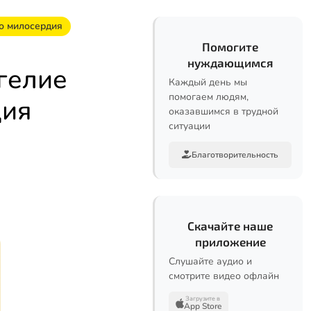
о милосердия
Помогите
нуждающимся
гелие
Каждый день мы
помогаем людям,
дия
оказавшимся в трудной
ситуации
Благотворительность
Скачайте наше
приложение
Слушайте аудио и
смотрите видео офлайн
Загрузите в
App Store