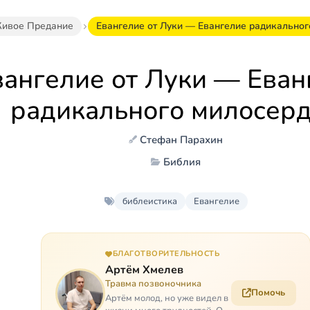
ивое Предание
Евангелие от Луки — Евангелие радикальног
вангелие от Луки — Еван
радикального милосер
Стефан Парахин
Библия
библеистика
Евангелие
БЛАГОТВОРИТЕЛЬНОСТЬ
Артём Хмелев
Травма позвоночника
Помочь
Артём молод, но уже видел в