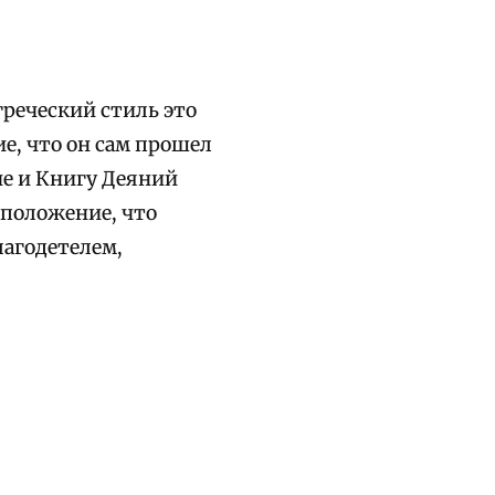
реческий стиль это
е, что он сам прошел
лие и Книгу Деяний
дположение, что
агодетелем,