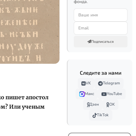
фонда.
Подписаться
Следите за нами
VK
Telegram
Макс
YouTube
мо пишет апостол
Дзен
OK
бом? Или ученым
TikTok