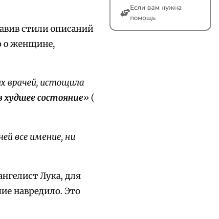
Если вам нужна
помощь
тавив стили описаний
ю о женщине,
х врачей, истощила
в худшее состояние
»
(
чей все имение, ни
ангелист Лука, для
ние навредило. Это