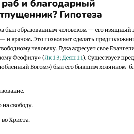
раб и благодарный
тпущенник? Гипотеза
ка был образованным человеком — его изящный г
— и врачом. Это позволяет сделать предположени
 свободному человеку. Лука адресует свое Еванге
ному Феофилу» (
Лк 1:3
;
Деян 1:1
). Существует пре
юбленный Богом») был его бывшим хозяином-бл
разование.
о на свободу.
л во Христа.