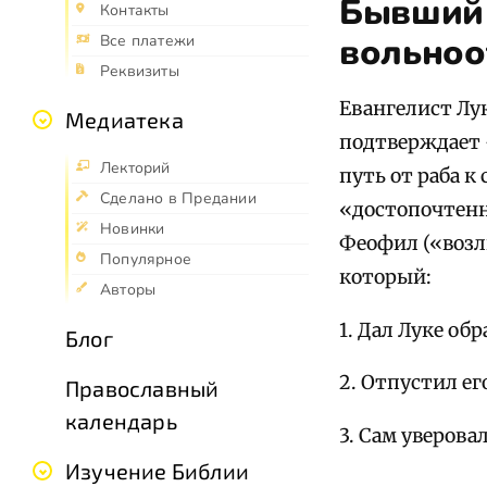
Бывший 
Контакты
вольноо
Все платежи
Реквизиты
Евангелист Лу
Медиатека
подтверждает 
Лекторий
путь от раба к
Сделано в Предании
«достопочтен
Новинки
Феофил («возл
Популярное
который:
Авторы
1. Дал Луке об
Блог
2. Отпустил ег
Православный
календарь
3. Сам уверова
Изучение Библии