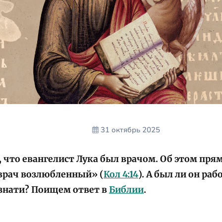
31 октябрь 2025
 что евангелист Лука был врачом. Об этом пря
 врач возлюбленный» (
Кол 4:14
). А был ли он ра
 знати? Поищем ответ в
Библии
.