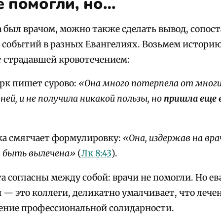
е помогли, но…
а был врачом, можно также сделать вывод, сопос
е событий в разных Евангелиях. Возьмем истори
т страдавшей кровотечением:
рк пишет сурово:
«Она много потерпела от многи
 ней, и не получила никакой пользы, но
пришла еще 
ка смягчает формулировку:
«Она, издержав на вра
а быть вылечена»
(
Лк 8:43
).
а согласны между собой: врачи не помогли. Но ев
 — это коллеги, деликатно умалчивает, что лече
ение профессиональной солидарности.