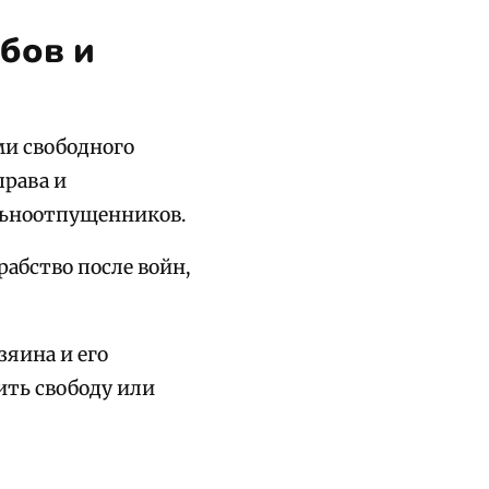
бов и
ми свободного
права и
ольноотпущенников.
абство после войн,
зяина и его
ить свободу или