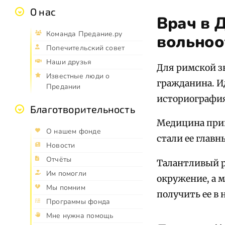
О нас
Врач в 
Команда Предание.ру
вольно
Попечительский совет
Наши друзья
Для римской з
Известные люди о
гражданина. Ид
Предании
историография
Благотворительность
Медицина приш
О нашем фонде
стали ее глав
Новости
Отчёты
Талантливый р
Им помогли
окружение, а м
Мы помним
получить ее в 
Программы фонда
Мне нужна помощь