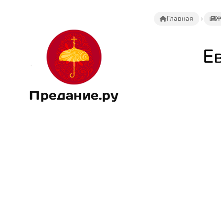
Главная
Ж
Е
Предание.ру