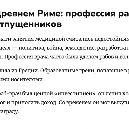
Древнем Риме: профессия ра
отпущенников
нати занятия медициной считались недостойны
еал — политика, война, земледелие, разработка 
. Профессия врача часто была уделом рабов и в
ла из Греции. Образованные греки, попавшие в р
ными носителями.
аб-врач был ценной «инвестицией»: он лечил хо
ог и приносить доход. Со временем он мог выкуп
награду.