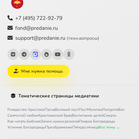
+7 (495) 722-92-79
fond@predanie.ru
support@predanie.ru
(техн.вопросы)
Мне нужна помощь
Тематические страницы медиатеки
Рождество Христово
Пасха
Великий пост
Пост
Молитва
Литургия
Бог
Святость
О любви
Христианский брак
Воспитание детей
Смерть
Как читать Библию
Зачем нужна религия
Покров Богородицы
Успение Богородицы
Преображение
Пятидесятница
Все темы →