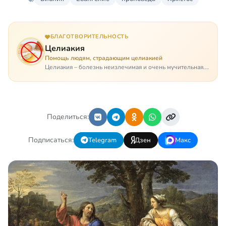
БЛАГОТВОРИТЕЛЬНОСТЬ
Целиакия
Помощь людям, страдающим целиакией
Целиакия – болезнь неизлечимая и очень мучительная.
При этом ею невозможно заразиться. Больной
целиакией страдает в одиночестве, не представляя
опасности ни для кого, кроме своих п…
Поделиться:
Подписаться:
Telegram
Дзен
Макс