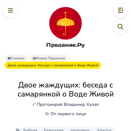
Предание.Ру
Главная
Живое Предание
Двое жаждущих: беседа с самарянкой о Воде Живой
Двое жаждущих: беседа с
самарянкой о Воде Живой
Протоиерей Владимир Хулап
От первого лица
Библия
Евангелие
проповедь
Христос