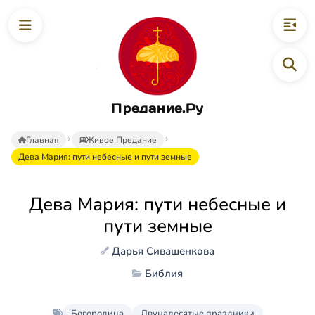
Предание.Ру
Главная
Живое Предание
Дева Мария: пути небесные и пути земные
Дева Мария: пути небесные и
пути земные
Дарья Сивашенкова
Библия
Богородица
Двунадесятые праздники