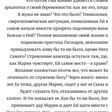
что потом Она наивно удивится словам
архангела о своей беременности: как же это, когда
Я мужа не знаю? Что это было? Гениальная,
сверхчеловеческая интуиция, позволившая Ей в
самом начале юности прозреть подлинную волю
Божью о Ней? Полное возложение своей жизни к
подножию престола Господня, нежелание
принадлежать кому бы то ни было, кроме Него
Самого? Стремление навсегда остаться там, где,
как Мария чувствует, Ей самое место - в храме?
Желание полностью отсечь все, что может Ее
отвлекать от служение Богу? Через много-много
лет Ее тезка, другая Мария, сядет у ног ее Сына и
будет слушать Его, отказавшись от других
хлопот. И Он похвалит ее. Как бы то ни было, Бог
принимает дар Марии и дает Ей идти вместе с