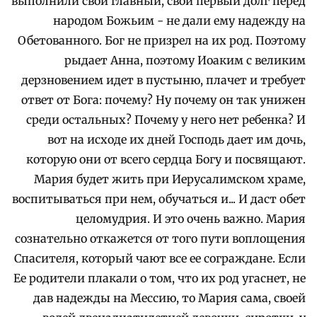
выполнили свой главный, свой первый долг перед
народом Божьим - не дали ему надежду на
Обетованного. Бог не призрел на их род. Поэтому
рыдает Анна, поэтому Иоаким с великим
дерзновением идет в пустыню, плачет и требует
ответ от Бога: почему? Ну почему он так унижен
среди остальных? Почему у него нет ребенка? И
вот на исходе их дней Господь дает им дочь,
которую они от всего сердца Богу и посвящают.
Мария будет жить при Иерусалимском храме,
воспитываться при нем, обучаться и... И даст обет
целомудрия. И это очень важно. Мария
сознательно откажется от того пути воплощения
Спасителя, который чают все ее сограждане. Если
Ее родители плакали о том, что их род угаснет, не
дав надежды на Мессию, то Мария сама, своей