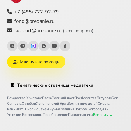
+7 (495) 722-92-79
fond@predanie.ru
support@predanie.ru
(техн.вопросы)
Мне нужна помощь
Тематические страницы медиатеки
Рождество Христово
Пасха
Великий пост
Пост
Молитва
Литургия
Бог
Святость
О любви
Христианский брак
Воспитание детей
Смерть
Как читать Библию
Зачем нужна религия
Покров Богородицы
Успение Богородицы
Преображение
Пятидесятница
Все темы →