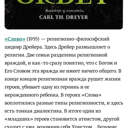
«Слово»
(1955) — религиозно-философский
шедевр Дрейера. Здесь Дрейер размышляет о
религии. Две семьи разделены религиозной
враждой, и как-то сразу понятно, что с Богом и
Его Словом эта вражда не имеет ничего общего. В
конце концов религиозная вражда рушит жизни
героев, убивает одну из героинь и ее
нерожденного ребенка. В героях «Слова»
воплотились разные типы религиозности, и здесь
есть тонкая диалектика. В итоге один из
«младших» героев становится атеистом, другой
сходит с ума, возомнив себя Христом… Безумие