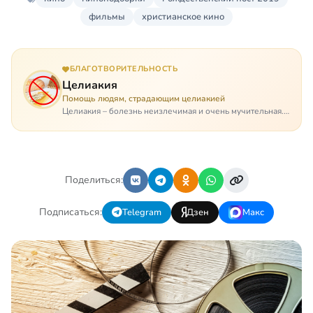
фильмы
христианское кино
БЛАГОТВОРИТЕЛЬНОСТЬ
Целиакия
Помощь людям, страдающим целиакией
Целиакия – болезнь неизлечимая и очень мучительная.
При этом ею невозможно заразиться. Больной
целиакией страдает в одиночестве, не представляя
опасности ни для кого, кроме своих п…
Поделиться:
Подписаться:
Telegram
Дзен
Макс