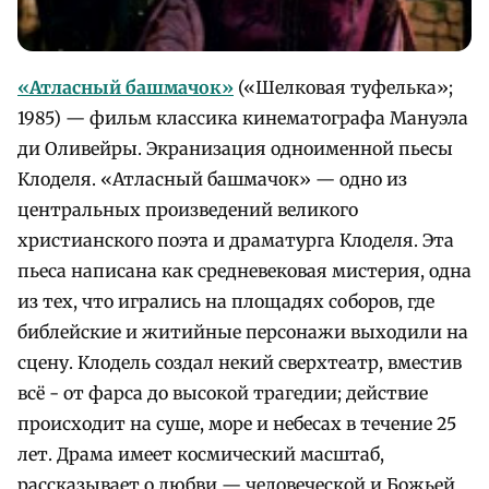
«Атласный башмачок»
(«Шелковая туфелька»;
1985) — фильм классика кинематографа Мануэла
ди Оливейры. Экранизация одноименной пьесы
Клоделя. «Атласный башмачок» — одно из
центральных произведений великого
христианского поэта и драматурга Клоделя. Эта
пьеса написана как средневековая мистерия, одна
из тех, что игрались на площадях соборов, где
библейские и житийные персонажи выходили на
сцену. Клодель создал некий сверхтеатр, вместив
всё - от фарса до высокой трагедии; действие
происходит на суше, море и небесах в течение 25
лет. Драма имеет космический масштаб,
рассказывает о любви — человеческой и Божьей,