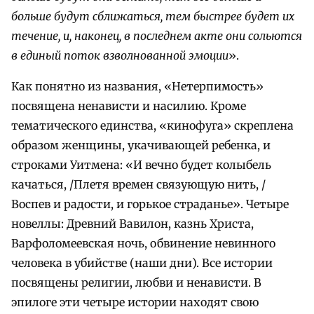
больше будут сближаться, тем быстрее будет их
течение, и, наконец, в последнем акте они сольются
в единый поток взволнованной эмоции
».
Как понятно из названия, «Нетерпимость»
посвящена ненависти и насилию. Кроме
тематического единства, «кинофуга» скреплена
образом женщины, укачивающей ребенка, и
строками Уитмена: «И вечно будет колыбель
качаться, /Плетя времен связующую нить, /
Воспев и радости, и горькое страданье». Четыре
новеллы: Древний Вавилон, казнь Христа,
Варфоломеевская ночь, обвинение невинного
человека в убийстве (наши дни). Все истории
посвящены религии, любви и ненависти. В
эпилоге эти четыре истории находят свою