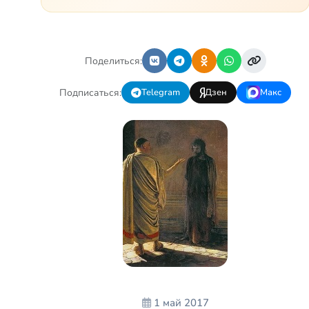
или коляске. Аделине
требуется помощь, чтобы
ноги окончательно не
перестали слушаться…
Поделиться:
Подписаться:
Telegram
Дзен
Макс
1 май 2017