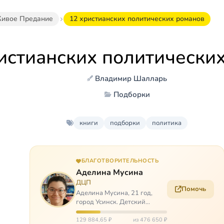
ивое Предание
12 христианских политических романов
истианских политически
Владимир Шалларь
Подборки
книги
подборки
политика
БЛАГОТВОРИТЕЛЬНОСТЬ
Аделина Мусина
ДЦП
Помочь
Аделина Мусина, 21 год,
город Усинск. Детский
церебральный паралич,
передвигается на ходунках
129 884,65 ₽
из 476 650 ₽