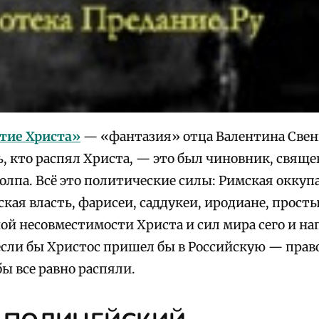
тие Христа»
— «фантазия» отца Валентина Свен
, кто распял Христа, — это был чиновник, свяще
олпа. Всё это политические силы: Римская оккуп
кая власть, фарисеи, саддукеи, иродиане, просты
й несовместимости Христа и сил мира сего и н
если бы Христос пришел бы в Российскую — пра
 бы все равно распяли.