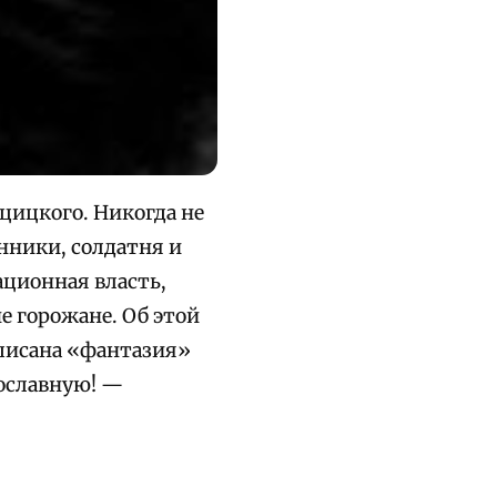
цицкого. Никогда не
нники, солдатня и
ационная власть,
е горожане. Об этой
аписана «фантазия»
вославную! —