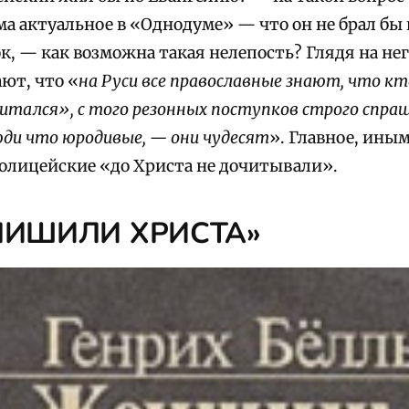
ма актуальное в «Однодуме» — что он не брал бы 
к, — как возможна такая нелепость? Глядя на нег
ют, что «
на Руси все православные знают, что к
итался», с того резонных поступков строго спраш
юди что юродивые, — они чудесят
». Главное, ины
полицейские «до Христа не дочитывали».
ЛИШИЛИ ХРИСТА»