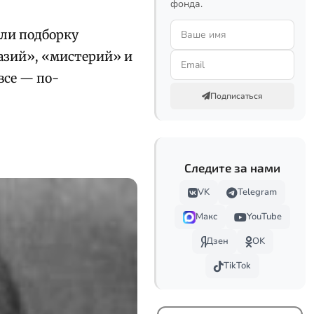
фонда.
ли подборку
азий», «мистерий» и
все — по-
Подписаться
Следите за нами
VK
Telegram
Макс
YouTube
Дзен
OK
TikTok