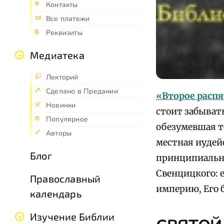
Контакты
Все платежи
Реквизиты
Медиатека
Лекторий
Сделано в Предании
«Второе распя
Новинки
стоит забывать
Популярное
обезумевшая т
Авторы
местная иудейс
Блог
принципиально
Свенцицкого: 
Православный
империю, Его
календарь
Изучение Библии