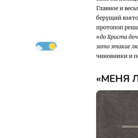
Главное и весь
берущий взято
протопоп реша
«
до Христа доч
зато этакие л
чиновники и 
«МЕНЯ 