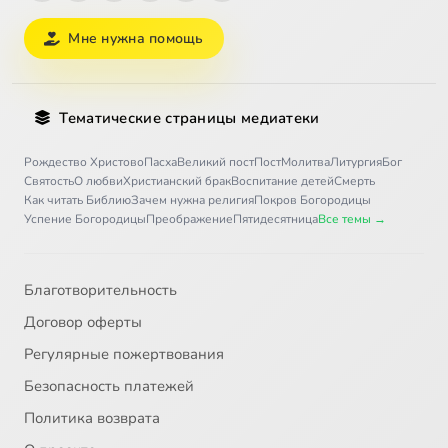
Мне нужна помощь
Тематические страницы медиатеки
Рождество Христово
Пасха
Великий пост
Пост
Молитва
Литургия
Бог
Святость
О любви
Христианский брак
Воспитание детей
Смерть
Как читать Библию
Зачем нужна религия
Покров Богородицы
Успение Богородицы
Преображение
Пятидесятница
Все темы →
Благотворительность
Договор оферты
Регулярные пожертвования
Безопасность платежей
Политика возврата