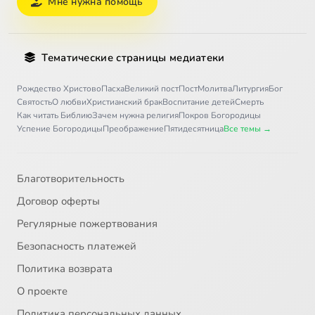
Мне нужна помощь
Тематические страницы медиатеки
Рождество Христово
Пасха
Великий пост
Пост
Молитва
Литургия
Бог
Святость
О любви
Христианский брак
Воспитание детей
Смерть
Как читать Библию
Зачем нужна религия
Покров Богородицы
Успение Богородицы
Преображение
Пятидесятница
Все темы →
Благотворительность
Договор оферты
Регулярные пожертвования
Безопасность платежей
Политика возврата
О проекте
Политика персональных данных