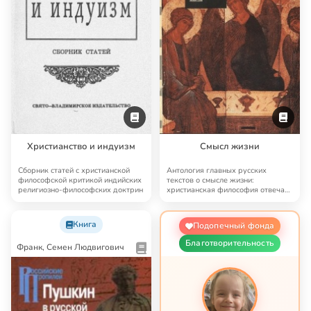
Христианство и индуизм
Смысл жизни
Сборник статей с христианской
Антология главных русских
философской критикой индийских
текстов о смысле жизни:
религиозно-философских доктрин
христианская философия отвечает
на «главный вопрос…
Книга
Подопечный фонда
Благотворительность
Франк, Семен Людвигович