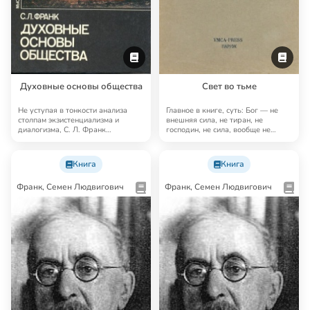
Духовные основы общества
Свет во тьме
Не уступая в тонкости анализа
Главное в книге, суть: Бог — не
столпам экзистенциализма и
внешняя сила, не тиран, не
диалогизма, С. Л. Франк
господин, не сила, вообще не
доказывает, что «я»…
нечто внешне…
Книга
Книга
Франк, Семен Людвигович
Франк, Семен Людвигович