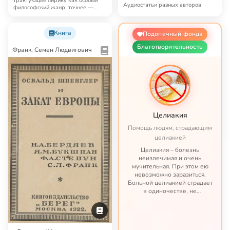
трактующие лирику как особый
Аудиостатьи разных авторов
философский жанр, точнее —
опыты русских мысл…
Книга
Подопечный фонда
Благотворительность
Франк, Семен Людвигович
Целиакия
Помощь людям, страдающим
целиакией
Целиакия – болезнь
неизлечимая и очень
мучительная. При этом ею
невозможно заразиться.
Больной целиакией страдает
в одиночестве, не
представляя опасности ни для
кого, кроме своих потомков. С
целиакией можно жить – но
это трудная жизнь по