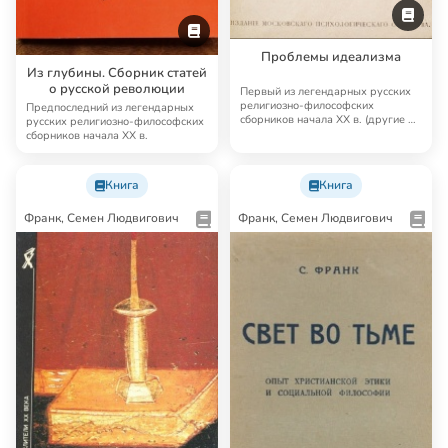
Проблемы идеализма
Из глубины. Сборник статей
о русской революции
Первый из легендарных русских
религиозно-философских
Предпоследний из легендарных
сборников начала XX в. (другие —
русских религиозно-философских
«Вехи», «Из гл…
сборников начала XX в.
Книга
Книга
Франк, Семен Людвигович
Франк, Семен Людвигович