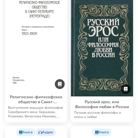
Религиозно-философское
общество в Санкт-
Русский эрос, или
Петербурге (Петрограде).
Философия любви в России
Выступления ведущих философов
История в материалах и
Серебряного века: Бердяева,
Лучшие русские философы и
Розанова, Вячеслава Иванова,
документах
поэты о любви
Мережковского…
Книга
Аудио
Книга