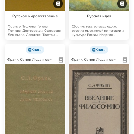
Русское мировоззрение
Русская идея
Франк о Пушкине, Гоголе,
Сборник текстов выдающихся
Тютчеве, Достоевском, Соловьеве,
русских мыслителей по истории и
Леонтьеве, Лопатине, Толстом,
культуре России: Иларион
Струве, Мере…
Киевский, Чаадае…
Книга
Книга
Франк, Семен Людвигович
Франк, Семен Людвигович