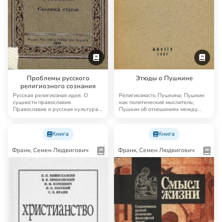
Проблемы русского
Этюды о Пушкине
религиозного сознания
Русская религиозная идея. О
Религиозность Пушкина; Пушкин
сущности православия.
как политический мыслитель;
Православие и русская культура.
Пушкин об отношениях между
Религиозно-историч…
Россией и Европ…
Книга
Книга
Франк, Семен Людвигович
Франк, Семен Людвигович