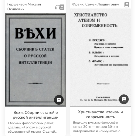
Гершензон Михаил
Франк, Семен Людвигович
Осипович
Христианство, атеизм и
Вехи. Сборник статей о
современность
русской интеллигенции
Ведущие русские философы
Сборник философских работ,
конца 20-х — начала 30-х о
сделавший эпоху в русской
материализме и коммунизме с
общественной мысли. С одной
христианской точки з…
стороны, «Вехи» — с…