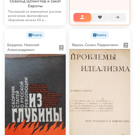
Освальд Шпенглер и закат
непростым пр...
Европы
Последний из знаменитых русских
религиозно-философских
сборников начала XX в.
(«Проблемы идеализма»,…
Книга
Книга
Бердяев, Николай
Франк, Семен Людвигович
Александрович