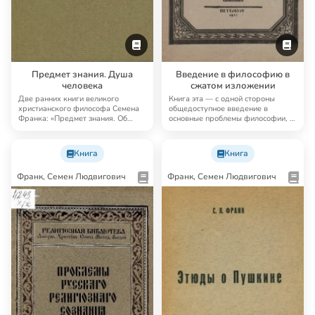
Предмет знания. Душа
Введение в философию в
человека
сжатом изложении
Две ранних книги великого
Книга эта — с одной стороны
христианского философа Семена
общедоступное введение в
Франка: «Предмет знания. Об
основные проблемы философии, с
основах и предел…
другой — критика…
Книга
Книга
Франк, Семен Людвигович
Франк, Семен Людвигович