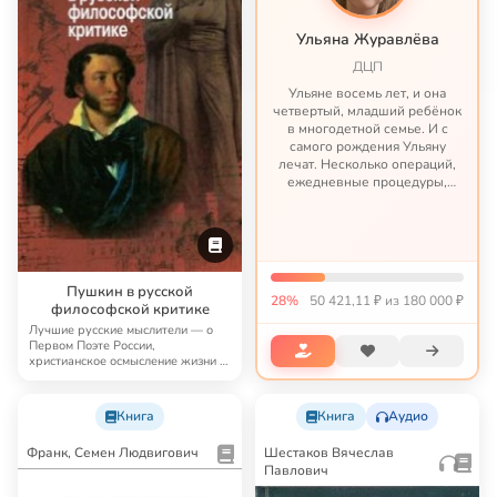
Ульяна Журавлёва
ДЦП
Ульяне восемь лет, и она
четвертый, младший ребёнок
в многодетной семье. И с
самого рождения Ульяну
лечат. Несколько операций,
ежедневные процедуры,
длительные реабилитации и
бесконечные затраты – такова
жизнь этой семьи с того
момента, как Ульяне пр...
Пушкин в русской
28%
50 421,11 ₽ из 180 000 ₽
философской критике
Лучшие русские мыслители — о
Первом Поэте России,
христианское осмысление жизни и
творчества Пушкина…
Книга
Книга
Аудио
Франк, Семен Людвигович
Шестаков Вячеслав
Павлович