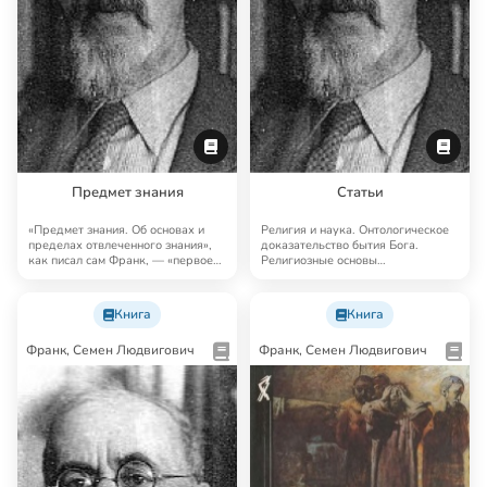
Предмет знания
Статьи
«Предмет знания. Об основах и
Религия и наука. Онтологическое
пределах отвлеченного знания»,
доказательство бытия Бога.
как писал сам Франк, — «первое
Религиозные основы
изложени…
общественности
Книга
Книга
Франк, Семен Людвигович
Франк, Семен Людвигович