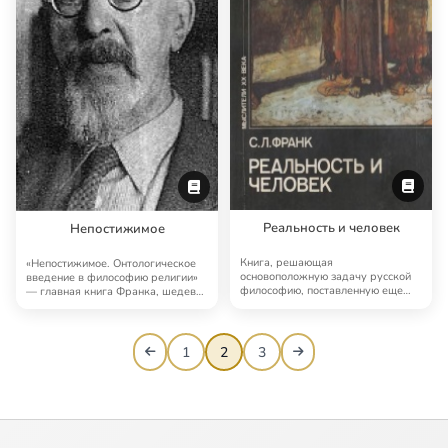
Реальность и человек
Непостижимое
Книга, решающая
«Непостижимое. Онтологическое
основоположную задачу русской
введение в философию религии»
философию, поставленную еще
— главная книга Франка, шедевр
Соловьевым в «Чтениях о Бо…
религиозн…
1
2
3