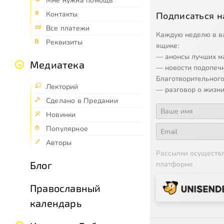
Мне нужна помощь
Контакты
Подписаться н
Все платежи
Каждую неделю в в
Реквизиты
ящике:
— анонсы лучших м
Медиатека
— новости подопеч
Благотворительного
Лекторий
— разговор о жизни
Сделано в Предании
Новинки
Популярное
Авторы
Рассылки осуществ
Блог
платформе
Православный
календарь