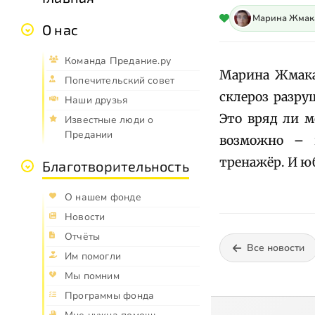
Марина Жмак
О нас
Команда Предание.ру
Марина Жмака
Попечительский совет
склероз разру
Наши друзья
Это вряд ли м
Известные люди о
Предании
возможно
–
н
тренажёр. И ю
Благотворительность
О нашем фонде
Новости
Отчёты
Все новости
Им помогли
Мы помним
Программы фонда