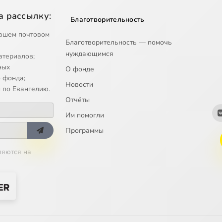
а рассылку:
Благотворительность
ашем почтовом
Благотворительность — помочь
нуждающимся
атериалов;
ных
О фонде
 фонда;
Новости
 по Евангелию.
Отчёты
Им помогли
Программы
ляются на