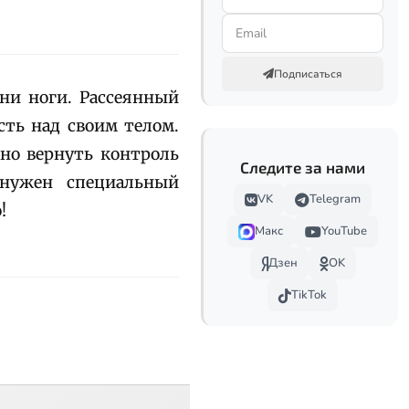
Подписаться
ни ноги. Рассеянный
сть над своим телом.
но вернуть контроль
Следите за нами
нужен специальный
VK
Telegram
!
Макс
YouTube
Дзен
OK
TikTok