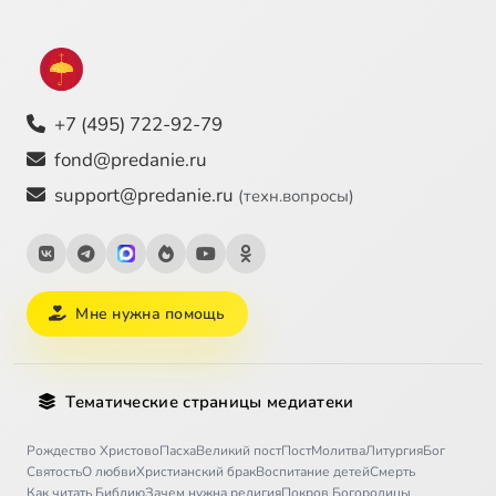
+7 (495) 722-92-79
fond@predanie.ru
support@predanie.ru
(техн.вопросы)
Мне нужна помощь
Тематические страницы медиатеки
Рождество Христово
Пасха
Великий пост
Пост
Молитва
Литургия
Бог
Святость
О любви
Христианский брак
Воспитание детей
Смерть
Как читать Библию
Зачем нужна религия
Покров Богородицы