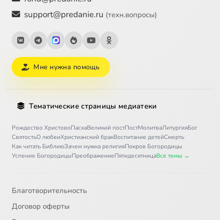
support@predanie.ru
(техн.вопросы)
Мне нужна помощь
Тематические страницы медиатеки
Рождество Христово
Пасха
Великий пост
Пост
Молитва
Литургия
Бог
Святость
О любви
Христианский брак
Воспитание детей
Смерть
Как читать Библию
Зачем нужна религия
Покров Богородицы
Успение Богородицы
Преображение
Пятидесятница
Все темы →
Благотворительность
Договор оферты