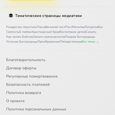
Тематические страницы медиатеки
Рождество Христово
Пасха
Великий пост
Пост
Молитва
Литургия
Бог
Святость
О любви
Христианский брак
Воспитание детей
Смерть
Как читать Библию
Зачем нужна религия
Покров Богородицы
Успение Богородицы
Преображение
Пятидесятница
Все темы →
Благотворительность
Договор оферты
Регулярные пожертвования
Безопасность платежей
Политика возврата
О проекте
Политика персональных данных