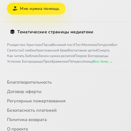
Мне нужна помощь
Тематические страницы медиатеки
Рождество Христово
Пасха
Великий пост
Пост
Молитва
Литургия
Бог
Святость
О любви
Христианский брак
Воспитание детей
Смерть
Как читать Библию
Зачем нужна религия
Покров Богородицы
Успение Богородицы
Преображение
Пятидесятница
Все темы →
Благотворительность
Договор оферты
Регулярные пожертвования
Безопасность платежей
Политика возврата
О проекте