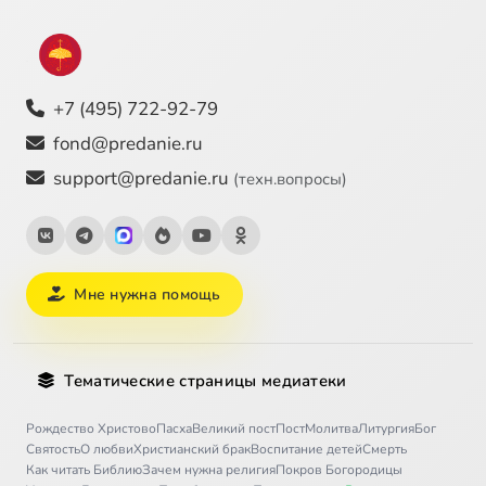
+7 (495) 722-92-79
fond@predanie.ru
support@predanie.ru
(техн.вопросы)
Мне нужна помощь
Тематические страницы медиатеки
Рождество Христово
Пасха
Великий пост
Пост
Молитва
Литургия
Бог
Святость
О любви
Христианский брак
Воспитание детей
Смерть
Как читать Библию
Зачем нужна религия
Покров Богородицы