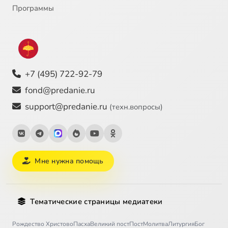
Программы
+7 (495) 722-92-79
fond@predanie.ru
support@predanie.ru
(техн.вопросы)
Мне нужна помощь
Тематические страницы медиатеки
Рождество Христово
Пасха
Великий пост
Пост
Молитва
Литургия
Бог