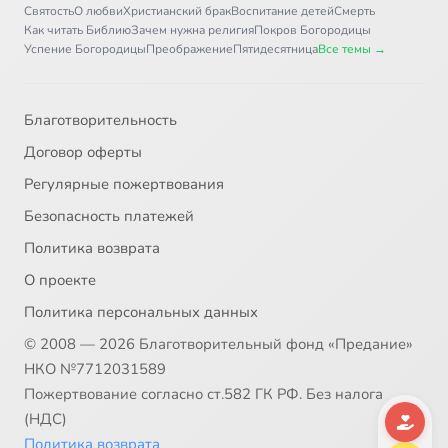
Святость
О любви
Христианский брак
Воспитание детей
Смерть
Как читать Библию
Зачем нужна религия
Покров Богородицы
Успение Богородицы
Преображение
Пятидесятница
Все темы →
Благотворительность
Договор оферты
Регулярные пожертвования
Безопасность платежей
Политика возврата
О проекте
Политика персональных данных
© 2008 — 2026 Благотворительный фонд «Предание»
НКО №7712031589
Пожертвование согласно ст.582 ГК РФ. Без налога
(НДС)
Политика возврата