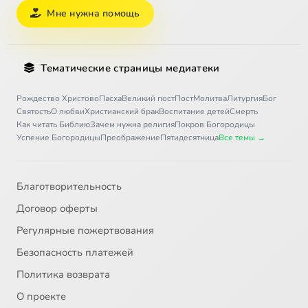
Мне нужна помощь
Тематические страницы медиатеки
Рождество Христово
Пасха
Великий пост
Пост
Молитва
Литургия
Бог
Святость
О любви
Христианский брак
Воспитание детей
Смерть
Как читать Библию
Зачем нужна религия
Покров Богородицы
Успение Богородицы
Преображение
Пятидесятница
Все темы →
Благотворительность
Договор оферты
Регулярные пожертвования
Безопасность платежей
Политика возврата
О проекте