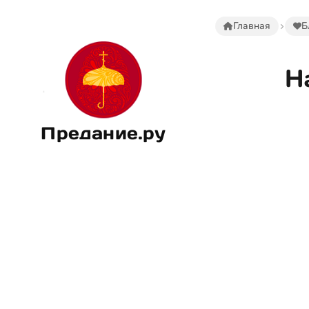
Главная
Б
Н
Предание.ру