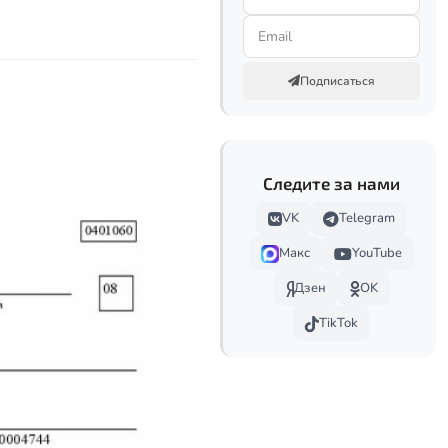
Подписаться
Следите за нами
VK
Telegram
Макс
YouTube
Дзен
OK
TikTok