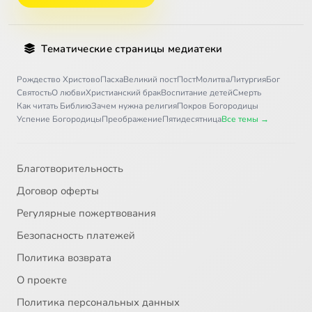
Тематические страницы медиатеки
Рождество Христово
Пасха
Великий пост
Пост
Молитва
Литургия
Бог
Святость
О любви
Христианский брак
Воспитание детей
Смерть
Как читать Библию
Зачем нужна религия
Покров Богородицы
Успение Богородицы
Преображение
Пятидесятница
Все темы →
Благотворительность
Договор оферты
Регулярные пожертвования
Безопасность платежей
Политика возврата
О проекте
Политика персональных данных