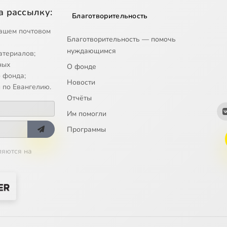
а рассылку:
Благотворительность
ашем почтовом
Благотворительность — помочь
нуждающимся
атериалов;
ных
О фонде
 фонда;
Новости
 по Евангелию.
Отчёты
Им помогли
Программы
ляются на