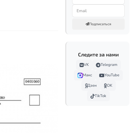
Подписаться
Следите за нами
VK
Telegram
Макс
YouTube
Дзен
OK
TikTok