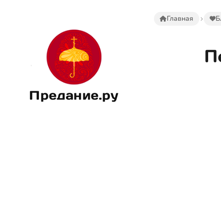
Главная
Б
П
Предание.ру