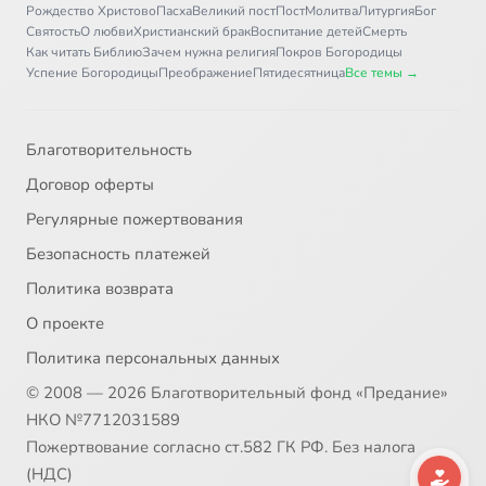
Рождество Христово
Пасха
Великий пост
Пост
Молитва
Литургия
Бог
Святость
О любви
Христианский брак
Воспитание детей
Смерть
Как читать Библию
Зачем нужна религия
Покров Богородицы
Успение Богородицы
Преображение
Пятидесятница
Все темы →
Благотворительность
Договор оферты
Регулярные пожертвования
Безопасность платежей
Политика возврата
О проекте
Политика персональных данных
© 2008 — 2026 Благотворительный фонд «Предание»
НКО №7712031589
Пожертвование согласно ст.582 ГК РФ. Без налога
(НДС)