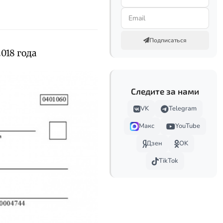
Подписаться
018 года
Следите за нами
VK
Telegram
Макс
YouTube
Дзен
OK
TikTok