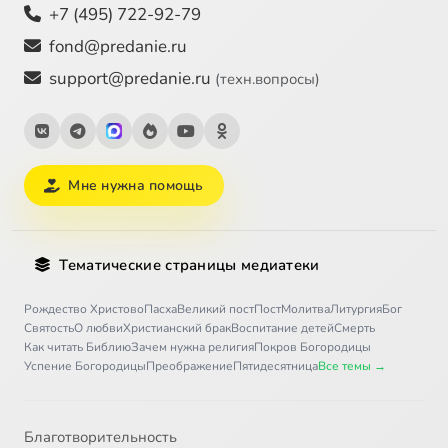
+7 (495) 722-92-79
fond@predanie.ru
support@predanie.ru
(техн.вопросы)
Мне нужна помощь
Тематические страницы медиатеки
Рождество Христово
Пасха
Великий пост
Пост
Молитва
Литургия
Бог
Святость
О любви
Христианский брак
Воспитание детей
Смерть
Как читать Библию
Зачем нужна религия
Покров Богородицы
Успение Богородицы
Преображение
Пятидесятница
Все темы →
Благотворительность