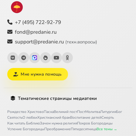
+7 (495) 722-92-79
fond@predanie.ru
support@predanie.ru
(техн.вопросы)
Мне нужна помощь
Тематические страницы медиатеки
Рождество Христово
Пасха
Великий пост
Пост
Молитва
Литургия
Бог
Святость
О любви
Христианский брак
Воспитание детей
Смерть
Как читать Библию
Зачем нужна религия
Покров Богородицы
Успение Богородицы
Преображение
Пятидесятница
Все темы →