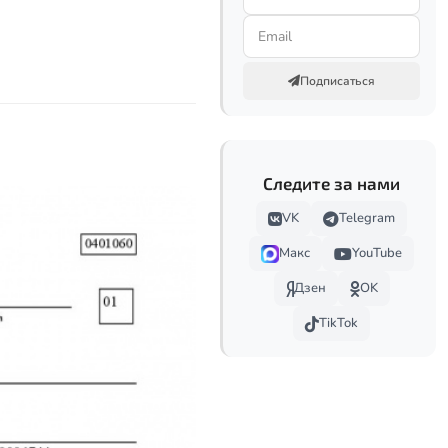
Подписаться
Следите за нами
VK
Telegram
Макс
YouTube
Дзен
OK
TikTok