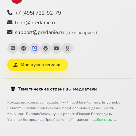
+7 (495) 722-92-79
fond@predanie.ru
support@predanie.ru
(техн.вопросы)
Мне нужна помощь
Тематические страницы медиатеки
Рождество Христово
Пасха
Великий пост
Пост
Молитва
Литургия
Бог
Святость
О любви
Христианский брак
Воспитание детей
Смерть
Как читать Библию
Зачем нужна религия
Покров Богородицы
Успение Богородицы
Преображение
Пятидесятница
Все темы →