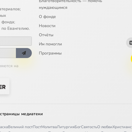
Благотворительность — помочь
нуждающимся
атериалов;
ных
О фонде
 фонда;
Новости
 по Евангелию.
Отчёты
Им помогли
Программы
ляются на
 страницы медиатеки
асха
Великий пост
Пост
Молитва
Литургия
Бог
Святость
О любви
Христианс