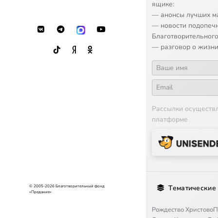
ящике:
— анонсы лучших м
— новости подопеч
Благотворительного
— разговор о жизни
Рассылки осуществ
платформе
© 2005-2026 Благотворительный фонд
Тематические
«Предание»
Рождество Христово
П