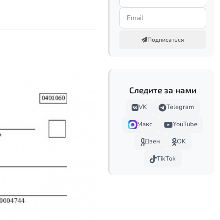
Подписаться
Следите за нами
VK
Telegram
Макс
YouTube
Дзен
OK
TikTok