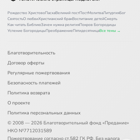
Рождество Христово
Пасха
Великий пост
Пост
Молитва
Литургия
Бог
Святость
О любви
Христианский брак
Воспитание детей
Смерть
Как читать Библию
Зачем нужна религия
Покров Богородицы
Успение Богородицы
Преображение
Пятидесятница
Все темы →
Благотворительность
Договор оферты
Регулярные пожертвования
Безопасность платежей
Политика возврата
О проекте
Политика персональных данных
© 2008 — 2026 Благотворительный фонд «Предание»
НКО №7712031589
Пожертвование согласно ст.582 ГК РФ. Без налога