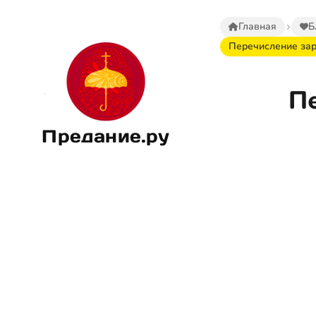
Главная
Б
Перечисление зар
П
Предание.ру