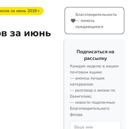
осов за июнь 2018 г.
Благотворительность
— помочь
нуждающимся
ов за июнь
Подписаться на
рассылку
Каждую неделю в вашем
почтовом ящике:
— анонсы лучших
материалов;
— разговор о жизни по
Евангелию;
— новости подопечных
Благотворительного
фонда.