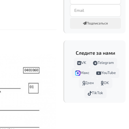
Подписаться
Следите за нами
VK
Telegram
Макс
YouTube
Дзен
OK
TikTok