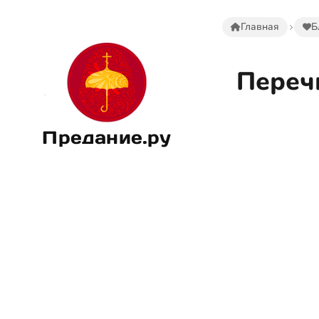
Главная
Б
Переч
Предание.ру