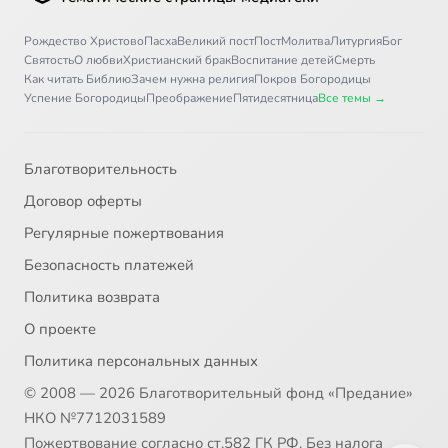
Рождество Христово
Пасха
Великий пост
Пост
Молитва
Литургия
Бог
Святость
О любви
Христианский брак
Воспитание детей
Смерть
Как читать Библию
Зачем нужна религия
Покров Богородицы
Успение Богородицы
Преображение
Пятидесятница
Все темы →
Благотворительность
Договор оферты
Регулярные пожертвования
Безопасность платежей
Политика возврата
О проекте
Политика персональных данных
© 2008 — 2026 Благотворительный фонд «Предание»
НКО №7712031589
Пожертвование согласно ст.582 ГК РФ. Без налога