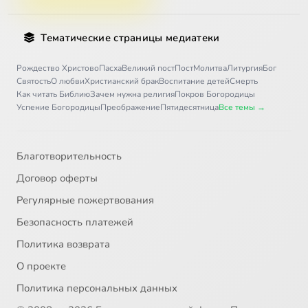
Тематические страницы медиатеки
Рождество Христово
Пасха
Великий пост
Пост
Молитва
Литургия
Бог
Святость
О любви
Христианский брак
Воспитание детей
Смерть
Как читать Библию
Зачем нужна религия
Покров Богородицы
Успение Богородицы
Преображение
Пятидесятница
Все темы →
Благотворительность
Договор оферты
Регулярные пожертвования
Безопасность платежей
Политика возврата
О проекте
Политика персональных данных