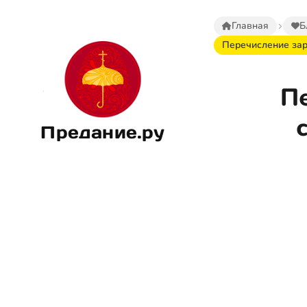
Главная
Б
Перечисление зар
П
Предание.ру