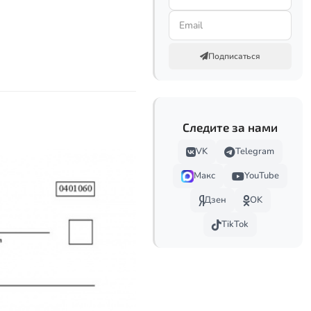
Подписаться
Следите за нами
VK
Telegram
Макс
YouTube
Дзен
OK
TikTok